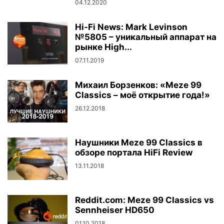
04.12.2020
Hi-Fi News: Mark Levinson
№5805 – уникальный аппарат на
рынке High...
07.11.2019
Михаил Борзенков: «Meze 99
Classics – моё открытие года!»
26.12.2018
Наушники Meze 99 Classics в
обзоре портала HiFi Review
13.11.2018
Reddit.com: Meze 99 Classics vs
Sennheiser HD650
01.10.2018