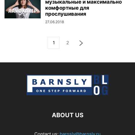
музыкальные и максимально
комфортные для
прослушивания
27.06.2018
1
2
ABOUT US
Contact us:
barnsly@barnsly.ru