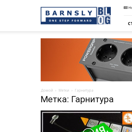
Barnsly
Н
Sound
Blog
С
Домой
Метки
Гарнитура
Метка: Гарнитура