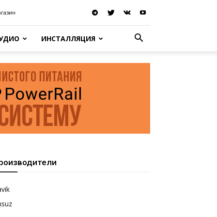
агазин
АУДИО
ИНСТАЛЛЯЦИЯ
роизводители
vik
nsuz