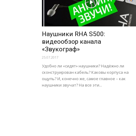
Наушники RHA S500:
видеообзор канала
«Звукограф»
25.07.2017
Удобно ли «сидят» наушники? Надёжно ли
сконструирован кабель? Каковы корпуса на
ощупь? И, конечно же, самое главное – как
наушники звучат? На все эти...