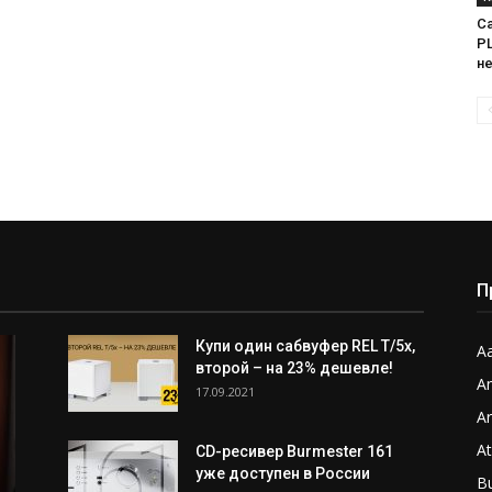
Са
PL
н
П
Купи один сабвуфер REL T/5x,
Aa
второй – на 23% дешевле!
A
17.09.2021
A
A
CD-ресивер Burmester 161
уже доступен в России
B