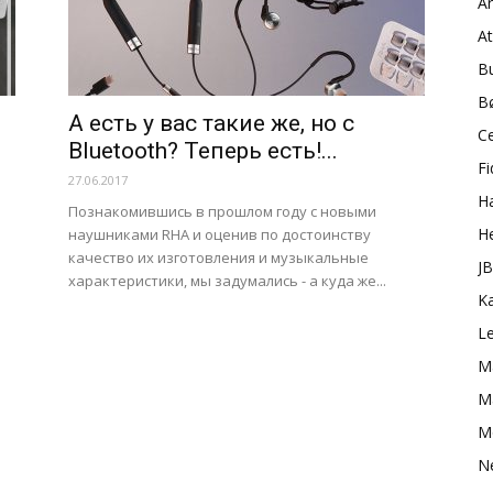
A
A
B
B
А есть у вас такие же, но с
C
Bluetooth? Теперь есть!...
Fi
27.06.2017
H
Познакомившись в прошлом году с новыми
H
наушниками RHA и оценив по достоинству
качество их изготовления и музыкальные
J
характеристики, мы задумались - а куда же...
K
L
M
Ma
M
N