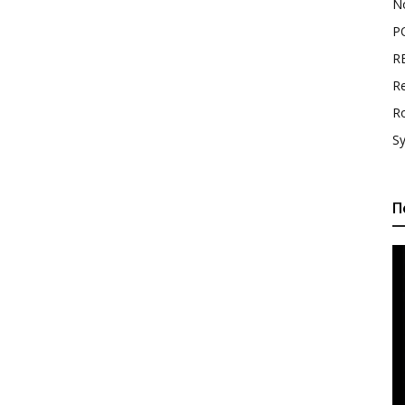
N
P
R
Re
R
S
П