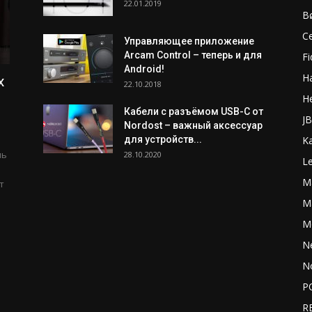
22.01.2019
B
C
Управляющее приложение
Arcam Control – теперь и для
Fi
Android!
H
х
22.10.2018
H
Кабели с разъёмом USB-C от
J
Nordost – важный аксессуар
для устройств...
K
ль
28.10.2020
L
M
т
Ma
M
N
N
P
R