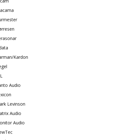
rcam
tacama
urmester
ørresen
erasonar
data
arman/Kardon
egel
BL
anto Audio
exicon
ark Levinson
trix Audio
onitor Audio
ewTec