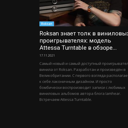
Roksan
Roksan знает толк в виниловы
проигрывателях: модель
Attessa Turntable в обзоре...
17.11.2021
Самый новый и самый доступный проигрывате
винила от Roksan. Разработан и произведён в
Великобритании. С первого взгляда располагае
к себе лаконичным дизайном. И просто
бомбически воспроизводит записи с любимых
виниловых альбомов автора блога Iamhear.
Встречаем Attessa Turntable.