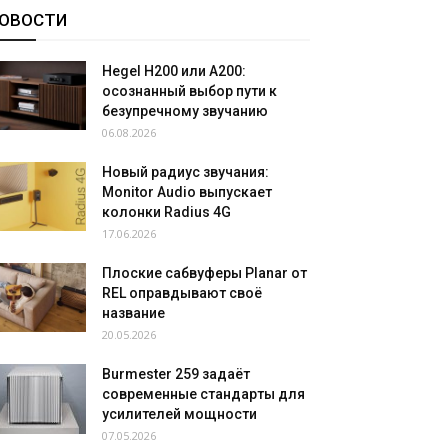
ОВОСТИ
Hegel H200 или A200:
осознанный выбор пути к
безупречному звучанию
06.08.2026
Новый радиус звучания:
Monitor Audio выпускает
колонки Radius 4G
17.06.2026
Плоские сабвуферы Planar от
REL оправдывают своё
название
20.05.2026
Burmester 259 задаёт
современные стандарты для
усилителей мощности
07.05.2026