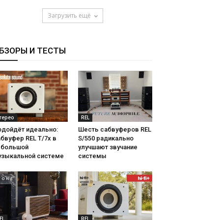
Загрузить ещё
БЗОРЫ И ТЕСТЫ
терео
REL
одойдёт идеально:
Шесть сабвуферов REL
бвуфер REL T/7x в
S/550 радикально
ебольшой
улучшают звучание
узыкальной системе
системы
EL
REL