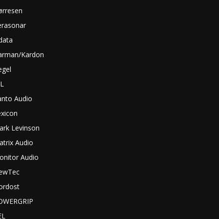
ørresen
erasonar
data
arman/Kardon
egel
BL
anto Audio
exicon
ark Levinson
trix Audio
onitor Audio
ewTec
ordost
OWERGRIP
EL