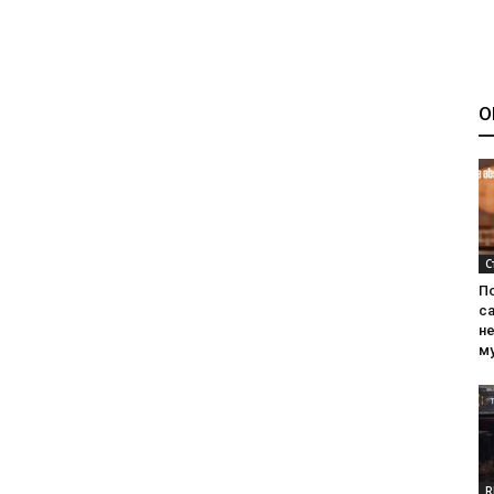
О
С
П
са
н
м
R