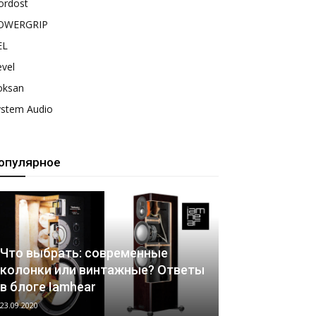
ordost
OWERGRIP
EL
vel
oksan
ystem Audio
опулярное
Что выбрать: современные
колонки или винтажные? Ответы
в блоге Iamhear
23.09.2020