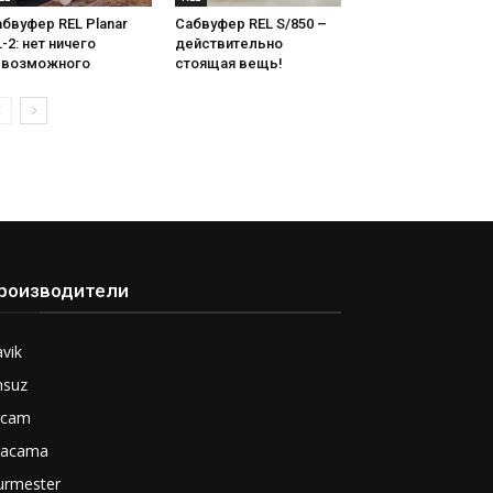
бвуфер REL Planar
Сабвуфер REL S/850 –
-2: нет ничего
действительно
евозможного
стоящая вещь!
роизводители
vik
nsuz
rcam
tacama
urmester