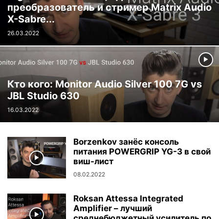
преобразователь и стример Matrix Audio
X-Sabre...
26.03.2022
Кто кого: Monitor Audio Silver 100 7G vs
JBL Studio 630
16.03.2022
Borzenkov занёс консоль
питания POWERGRIP YG-3 в свой
виш-лист
08.02.2022
Roksan Attessa Integrated
Amplifier – лучший
среднебюджетный усилитель по