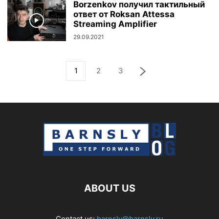
Borzenkov получил тактильный
ответ от Roksan Attessa
Streaming Amplifier
29.09.2021
1
2
3
ABOUT US
Contact us:
barnsly@barnsly.ru