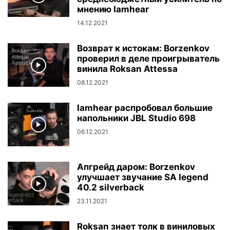
мнению Iamhear
14.12.2021
Возврат к истокам: Borzenkov
проверил в деле проигрыватель
винила Roksan Attessa
08.12.2021
Iamhear распробовал большие
напольники JBL Studio 698
06.12.2021
Апгрейд даром: Borzenkov
улучшает звучание SA legend
40.2 silverback
23.11.2021
Roksan знает толк в виниловых