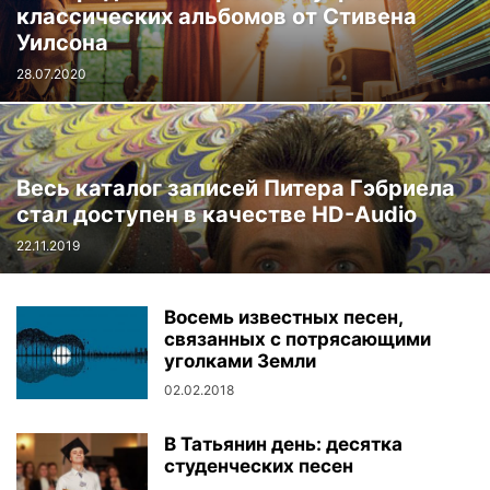
классических альбомов от Стивена
Уилсона
28.07.2020
Весь каталог записей Питера Гэбриела
стал доступен в качестве HD-Audio
22.11.2019
Восемь известных песен,
связанных с потрясающими
уголками Земли
02.02.2018
В Татьянин день: десятка
студенческих песен