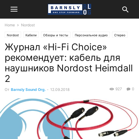
Home
Nordost
Nordost
Кабели
Обзоры и тесты
Персональное аудио
Стерео
Журнал «Hi-Fi Choice»
рекомендует: кабель для
наушников Nordost Heimdall
2
927
0
От
Barnsly Sound Org.
-
12.09.2018