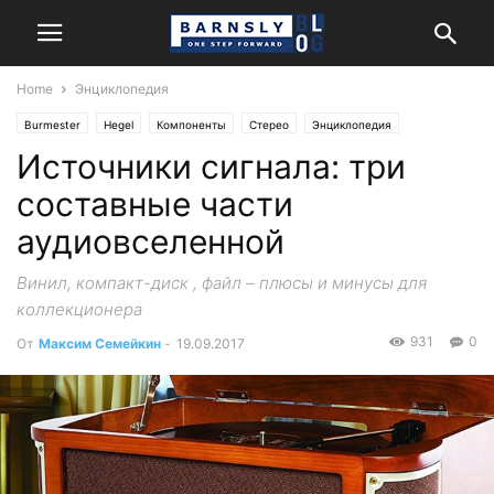
Home
Энциклопедия
Burmester
Hegel
Компоненты
Стерео
Энциклопедия
Источники сигнала: три
составные части
аудиовселенной
Винил, компакт-диск , файл – плюсы и минусы для
коллекционера
931
0
От
Максим Семейкин
-
19.09.2017