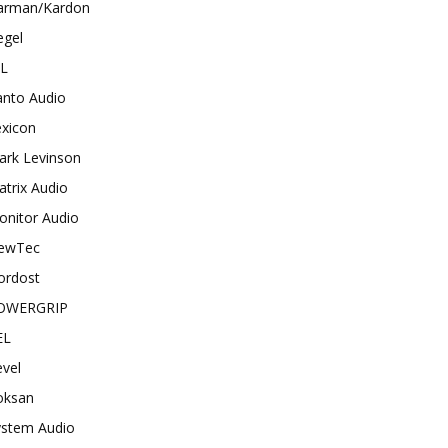
arman/Kardon
egel
BL
anto Audio
exicon
ark Levinson
trix Audio
onitor Audio
ewTec
ordost
OWERGRIP
EL
vel
oksan
ystem Audio