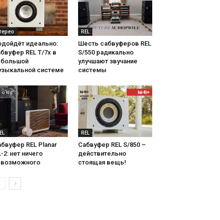
терео
REL
одойдёт идеально:
Шесть сабвуферов REL
бвуфер REL T/7x в
S/550 радикально
ебольшой
улучшают звучание
узыкальной системе
системы
EL
REL
бвуфер REL Planar
Сабвуфер REL S/850 –
-2: нет ничего
действительно
евозможного
стоящая вещь!