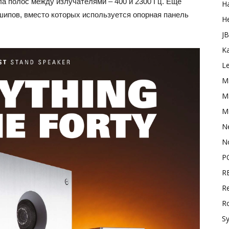
 полос между излучателями – 400 и 2300 Гц. Ещё
H
шипов, вместо которых используется опорная панель
H
J
K
L
M
Ma
M
N
N
P
R
Re
R
S