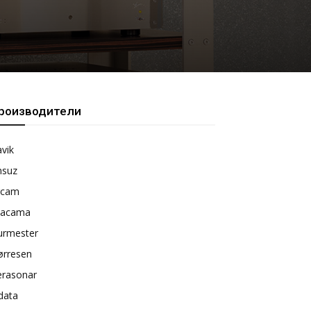
роизводители
vik
nsuz
rcam
tacama
urmester
ørresen
erasonar
data