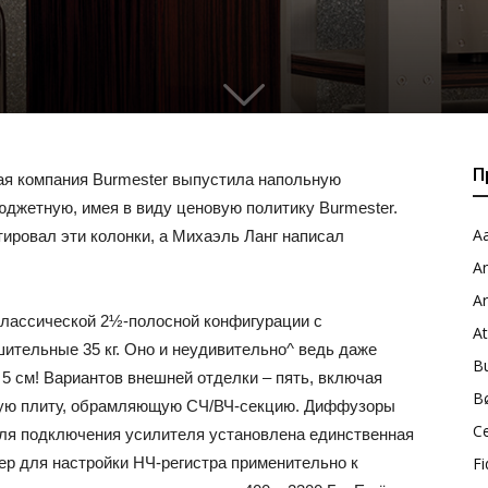
0
П
ая компания Burmester выпустила напольную
джетную, имея в виду ценовую политику Burmester.
Aa
ировал эти колонки, а Михаэль Ланг написал
A
A
классической 2½-полосной конфигурации с
A
ительные 35 кг. Оно и неудивительно^ ведь даже
B
5 см! Вариантов внешней отделки – пять, включая
B
ую плиту, обрамляющую СЧ/ВЧ-секцию. Диффузоры
C
для подключения усилителя установлена единственная
ер для настройки НЧ-регистра применительно к
Fi