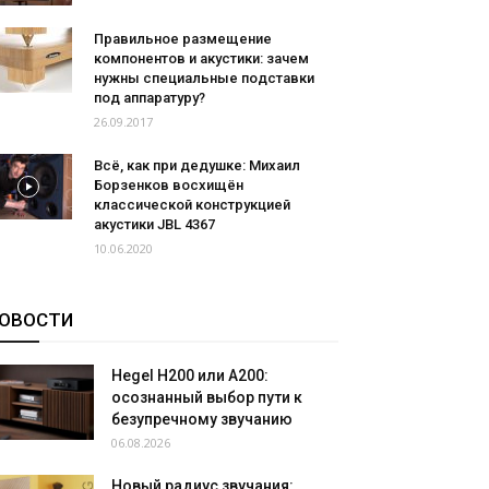
Правильное размещение
компонентов и акустики: зачем
нужны специальные подставки
под аппаратуру?
26.09.2017
Всё, как при дедушке: Михаил
Борзенков восхищён
классической конструкцией
акустики JBL 4367
10.06.2020
ОВОСТИ
Hegel H200 или A200:
осознанный выбор пути к
безупречному звучанию
06.08.2026
Новый радиус звучания: