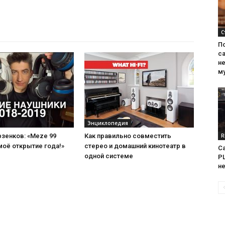
С
П
са
н
м
Энциклопедия
R
зенков: «Meze 99
Как правильно совместить
 моё открытие года!»
стерео и домашний кинотеатр в
Са
одной системе
PL
н