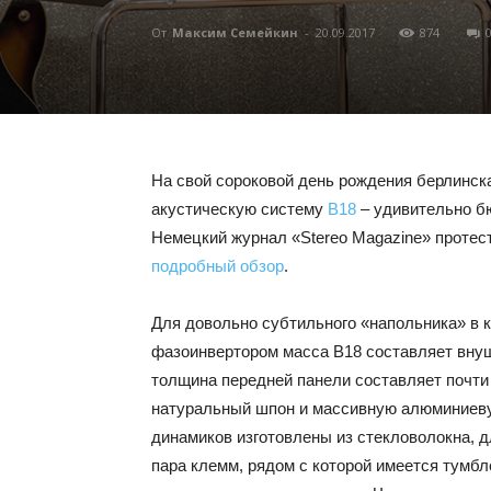
От
Максим Семейкин
-
20.09.2017
874
На свой сороковой день рождения берлинск
акустическую систему
B18
– удивительно бю
Немецкий журнал «Stereo Magazine» протест
подробный обзор
.
Для довольно субтильного «напольника» в 
фазоинвертором масса B18 составляет внуш
толщина передней панели составляет почти 
натуральный шпон и массивную алюминиев
динамиков изготовлены из стекловолокна, 
пара клемм, рядом с которой имеется тумбл