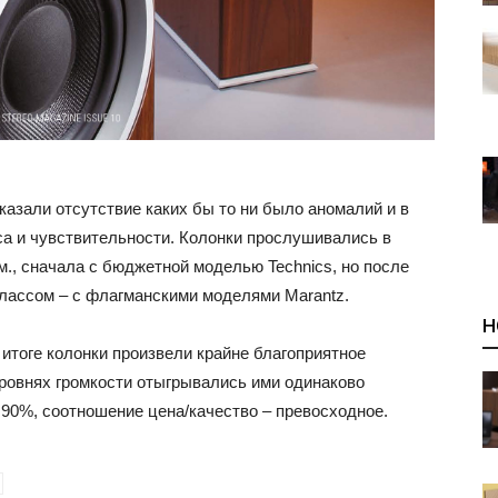
азали отсутствие каких бы то ни было аномалий и в
а и чувствительности. Колонки прослушивались в
., сначала с бюджетной моделью Technics, но после
 классом – с флагманскими моделями Marantz.
Н
итоге колонки произвели крайне благоприятное
ровнях громкости отыгрывались ими одинаково
– 90%, соотношение цена/качество – превосходное.