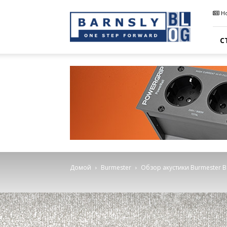
Barnsly
Н
Sound
Blog
С
Домой
Burmester
Обзор акустики Burmester B