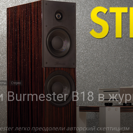
есты
Стерео
 Burmester B18 в жур
ster легко преодолели авторский скептицизм