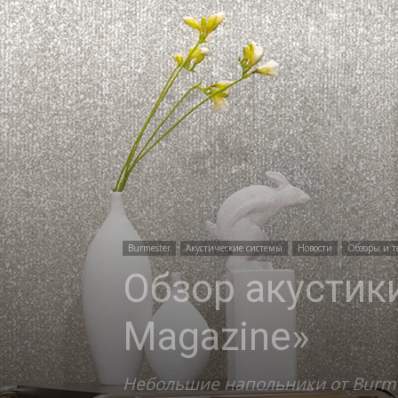
Burmester
Акустические системы
Новости
Обзоры и т
Обзор акустики
Magazine»
Небольшие напольники от Burme