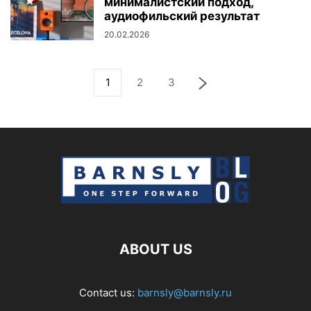
минималистский подход,
аудиофильский результат
20.02.2026
1
2
3
ABOUT US
Contact us:
barnsly@barnsly.ru