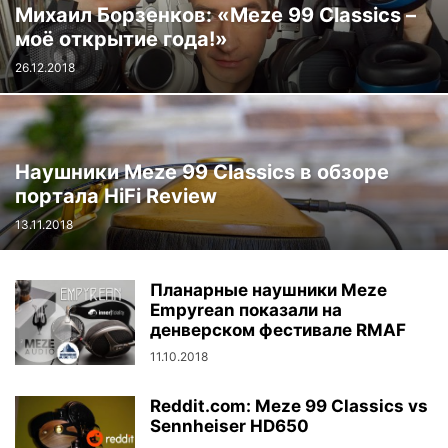
Михаил Борзенков: «Meze 99 Classics –
моё открытие года!»
26.12.2018
Наушники Meze 99 Classics в обзоре
портала HiFi Review
13.11.2018
Планарные наушники Meze
Empyrean показали на
денверском фестивале RMAF
11.10.2018
Reddit.com: Meze 99 Classics vs
Sennheiser HD650