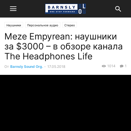
Наушники
Персональное аудио
Стерео
Meze Empyrean: наушники
за $3000 – в обзоре канала
The Headphones Life
1014
1
От
Barnsly Sound Org.
-
17.05.2018