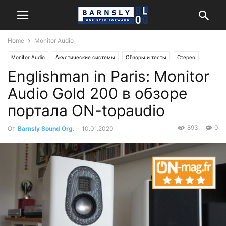
Home
Monitor Audio
Monitor Audio
Акустические системы
Обзоры и тесты
Стерео
Englishman in Paris: Monitor
Audio Gold 200 в обзоре
портала ON-topaudio
893
0
От
Barnsly Sound Org.
-
10.01.2020