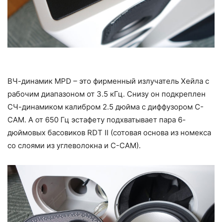
ВЧ-динамик MPD – это фирменный излучатель Хейла с
рабочим диапазоном от 3.5 кГц. Снизу он подкреплен
СЧ-динамиком калибром 2.5 дюйма с диффузором C-
CAM. А от 650 Гц эстафету подхватывает пара 6-
дюймовых басовиков RDT II (сотовая основа из номекса
со слоями из углеволокна и C-CAM).