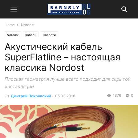
Home
Nordost
Nordost
Кабели
Новости
Акустический кабель
SuperFlatline – настоящая
классика Nordost
Плоская геометрия лучше всего подходит для скрытой
инсталляции
1876
0
От
Дмитрий Покровский
-
05.03.2018