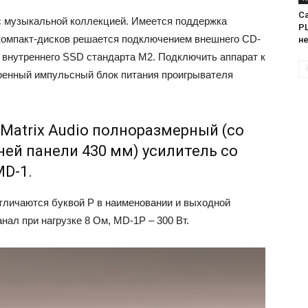
Са
 с музыкальной коллекцией. Имеется поддержка
PL
компакт-дисков решается подключением внешнего CD-
н
а внутреннего SSD стандарта M2. Подключить аппарат к
роенный импульсный блок питания проигрывателя
Matrix Audio полноразмерный (со
ей панели 430 мм) усилитель со
D-1.
отличаются буквой Р в наименовании и выходной
нал при нагрузке 8 Ом, MD-1P – 300 Вт.