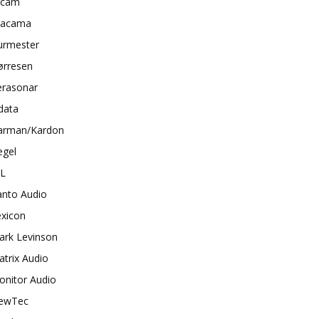
rcam
tacama
urmester
ørresen
erasonar
data
arman/Kardon
egel
BL
anto Audio
exicon
ark Levinson
trix Audio
onitor Audio
ewTec