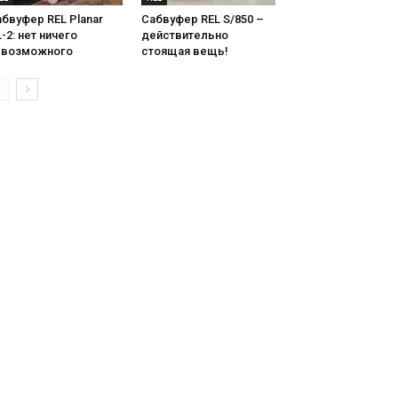
бвуфер REL Planar
Сабвуфер REL S/850 –
-2: нет ничего
действительно
евозможного
стоящая вещь!