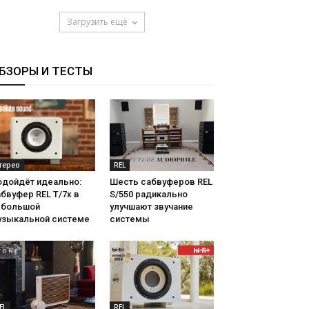
Загрузить ещё
БЗОРЫ И ТЕСТЫ
терео
REL
одойдёт идеально:
Шесть сабвуферов REL
бвуфер REL T/7x в
S/550 радикально
ебольшой
улучшают звучание
узыкальной системе
системы
EL
REL