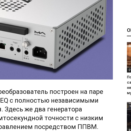
О
С
П
са
н
еобразователь построен на паре
м
SEQ с полностью независимыми
. Здесь же два генератора
мтосекундной точности с низким
равлением посредством ППВМ.
R