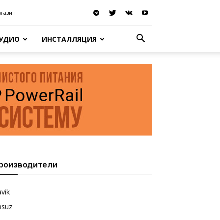
агазин
АУДИО
ИНСТАЛЛЯЦИЯ
роизводители
vik
nsuz