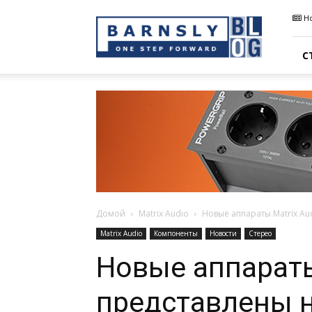
Barnsly
Н
Sound
Blog
С
Домой
Matrix Audio
Новые аппараты Matrix Au
Matrix Audio
Компоненты
Новости
Стерео
Новые аппараты
представлены н