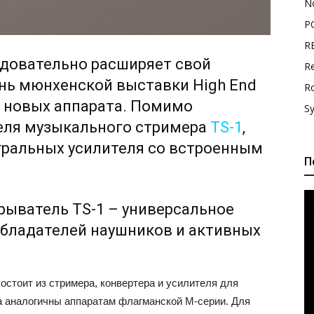
N
P
R
едовательно расширяет свой
Re
нь мюнхенской выставки High End
R
и новых аппарата. Помимо
S
еля музыкального стримера
TS-1
,
егральных усилителя со встроенным
П
рыватель TS-1 – универсальное
 обладателей наушников и активных
состоит из стримера, конвертера и усилителя для
а аналогичны аппаратам флагманской М-серии. Для