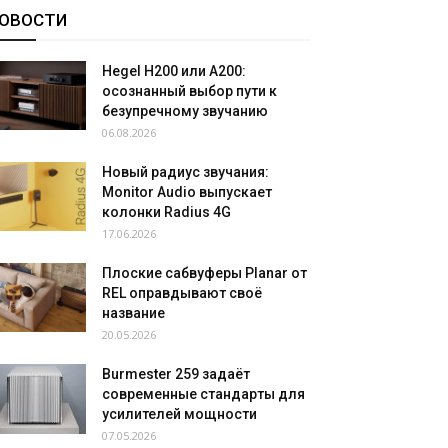
ОВОСТИ
Hegel H200 или A200:
осознанный выбор пути к
безупречному звучанию
06.08.2026
Новый радиус звучания:
Monitor Audio выпускает
колонки Radius 4G
17.06.2026
Плоские сабвуферы Planar от
REL оправдывают своё
название
20.05.2026
Burmester 259 задаёт
современные стандарты для
усилителей мощности
07.05.2026