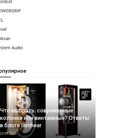
ordost
OWERGRIP
EL
vel
oksan
ystem Audio
опулярное
Что выбрать: современные
колонки или винтажные? Ответы
в блоге Iamhear
23.09.2020