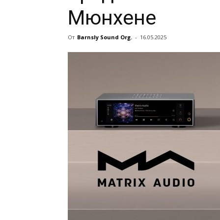
Мюнхене
От
Barnsly Sound Org.
-
16.05.2025