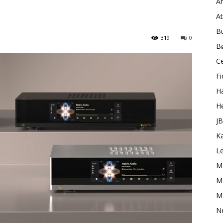
A
A
B
319
0
B
C
Fi
H
H
J
K
L
M
Ma
M
N