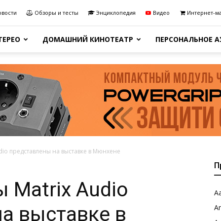
овости
Обзоры и тесты
Энциклопедия
Видео
Интернет-м
ТЕРЕО
ДОМАШНИЙ КИНОТЕАТР
ПЕРСОНАЛЬНОЕ 
dio представлены на выставке в Мюнхене
П
 Matrix Audio
Aa
а выставке в
A