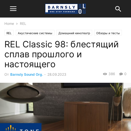
Home
REL
REL
Акустические системы
Домашний кинотеатр
Обзоры и тесты
REL Classic 98: блестящий
Стерео
сплав прошлого и
настоящего
386
0
От
Barnsly Sound Org.
-
28.09.2023