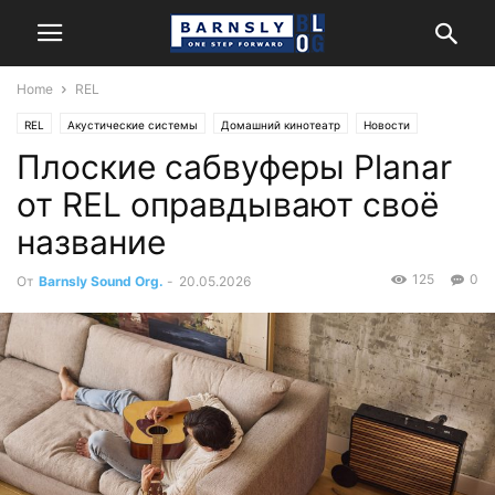
Home
REL
REL
Акустические системы
Домашний кинотеатр
Новости
Плоские сабвуферы Planar
Стерео
от REL оправдывают своё
название
125
0
От
Barnsly Sound Org.
-
20.05.2026