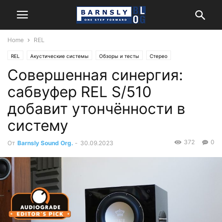
Home
REL
REL
Акустические системы
Обзоры и тесты
Стерео
Совершенная синергия:
сабвуфер REL S/510
добавит утончённости в
систему
372
0
От
Barnsly Sound Org.
-
30.09.2023