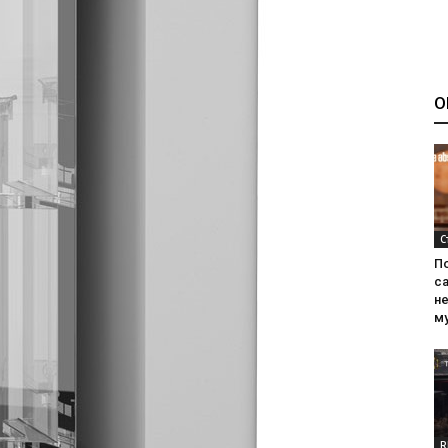
О
С
П
са
н
м
R