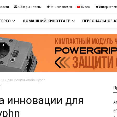
овости
Обзоры и тесты
Энциклопедия
Видео
Интернет-м
ТЕРЕО
ДОМАШНИЙ КИНОТЕАТР
ПЕРСОНАЛЬНОЕ 
ции для Monitor Audio Hyphn
П
а инновации для
Aa
yphn
A