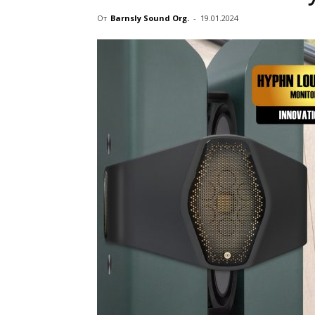
От
Barnsly Sound Org.
-
19.01.2024