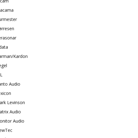
rcam
tacama
urmester
ørresen
erasonar
data
arman/Kardon
egel
BL
anto Audio
exicon
ark Levinson
trix Audio
onitor Audio
ewTec