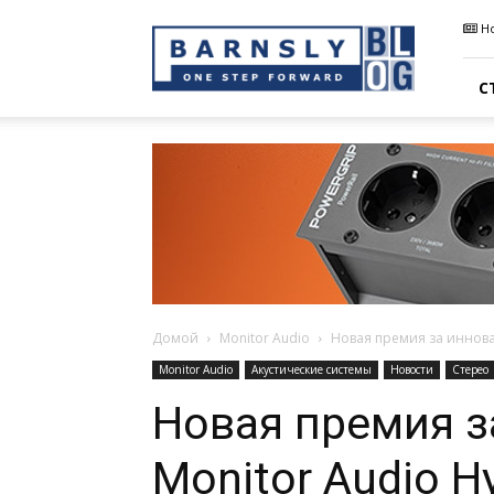
Barnsly
Н
Sound
Blog
С
Домой
Monitor Audio
Новая премия за иннова
Monitor Audio
Акустические системы
Новости
Стерео
Новая премия з
Monitor Audio H