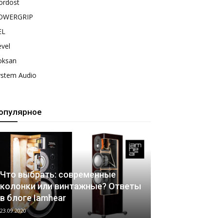
ordost
OWERGRIP
EL
vel
oksan
ystem Audio
опулярное
Что выбрать: современные
колонки или винтажные? Ответы
в блоге Iamhear
23.09.2020