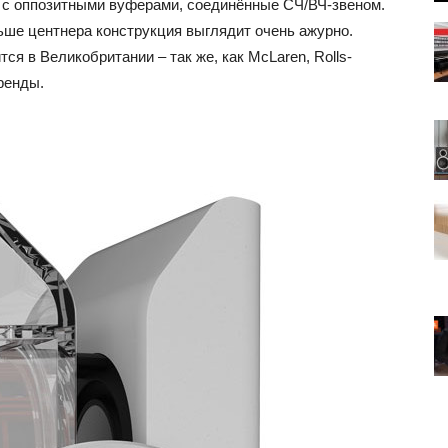
 с оппозитными вуферами, соединённые СЧ/ВЧ-звеном.
ьше центнера конструкция выглядит очень ажурно.
я в Великобритании – так же, как McLaren, Rolls-
ренды.