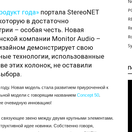
N
P
родукт года»
портала StereoNET
R
 которую в достаточно
Re
рии – особая честь. Новая
R
нской компании Monitor Audio –
S
изайном демонстрирует свою
ные технологии, использованные
ве этих колонок, не оставили
П
выбора.
 году. Новая модель стала развитием приуроченной к
ьной модели с говорящим названием
Concept 50
.
ее очевидную инновацию!
й связующее звено между двумя крупными элементами.
труктивной идее новинки. Собственно говоря,