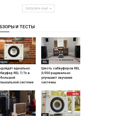
Загрузить ещё
БЗОРЫ И ТЕСТЫ
терео
REL
одойдёт идеально:
Шесть сабвуферов REL
бвуфер REL T/7x в
S/550 радикально
ебольшой
улучшают звучание
узыкальной системе
системы
EL
REL