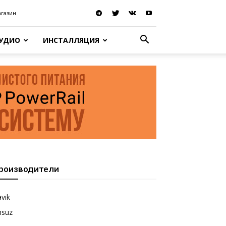
агазин
АУДИО
ИНСТАЛЛЯЦИЯ
роизводители
vik
nsuz