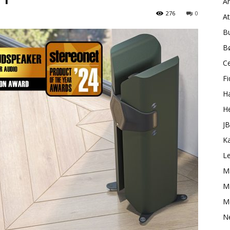
A
276
0
A
B
B
C
Fi
H
H
J
K
L
M
Ma
M
N