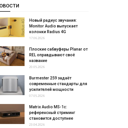
ОВОСТИ
Новый радиус звучания:
Monitor Audio выпускает
колонки Radius 4G
17.06.2026
Плоские сабвуферы Planar от
REL оправдывают своё
название
20.05.2026
Burmester 259 задаёт
современные стандарты для
усилителей мощности
07.05.2026
Matrix Audio MS-1c:
референсный стриминг
становится доступнее
23.04.2026