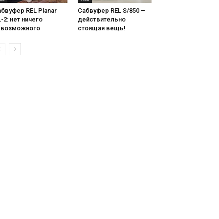
бвуфер REL Planar
Сабвуфер REL S/850 –
-2: нет ничего
действительно
евозможного
стоящая вещь!