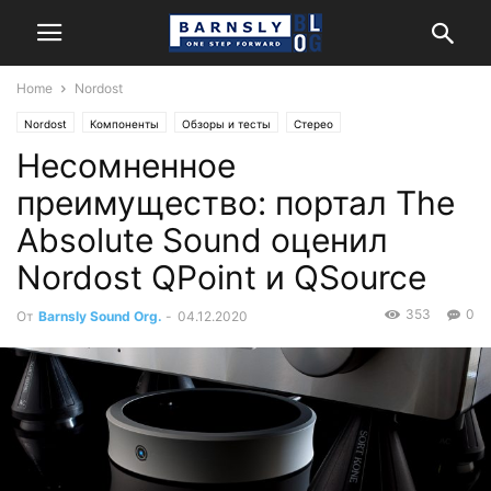
Home
Nordost
Nordost
Компоненты
Обзоры и тесты
Стерео
Несомненное
преимущество: портал The
Absolute Sound оценил
Nordost QPoint и QSource
353
0
От
Barnsly Sound Org.
-
04.12.2020