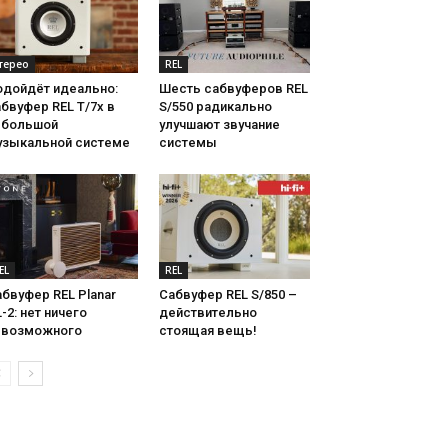
терео
REL
одойдёт идеально:
Шесть сабвуферов REL
бвуфер REL T/7x в
S/550 радикально
ебольшой
улучшают звучание
узыкальной системе
системы
EL
REL
бвуфер REL Planar
Сабвуфер REL S/850 –
-2: нет ничего
действительно
евозможного
стоящая вещь!