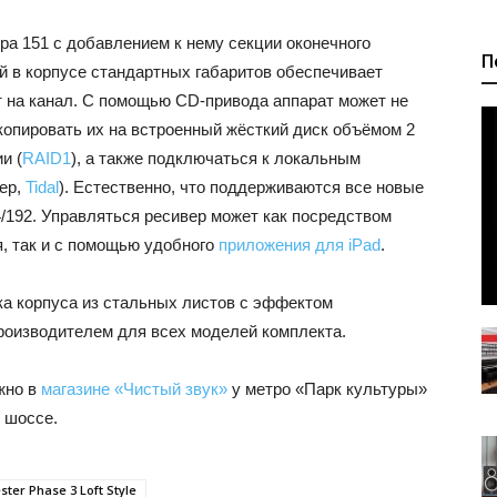
ра 151 с добавлением к нему секции оконечного
П
й в корпусе стандартных габаритов обеспечивает
 на канал. С помощью CD-привода аппарат может не
 копировать их на встроенный жёсткий диск объёмом 2
и (
RAID1
), а также подключаться к локальным
ер,
Tidal
). Естественно, что поддерживаются все новые
/192. Управляться ресивер может как посредством
я, так и с помощью удобного
приложения для iPad
.
а корпуса из стальных листов с эффектом
производителем для всех моделей комплекта.
жно в
магазине «Чистый звук»
у метро «Парк культуры»
 шоссе.
ster Phase 3 Loft Style