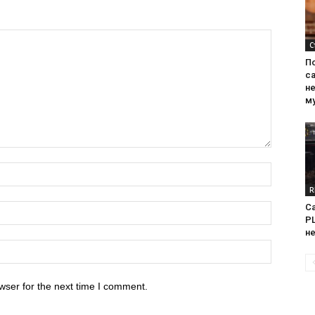
С
П
са
н
м
R
Са
PL
н
wser for the next time I comment.