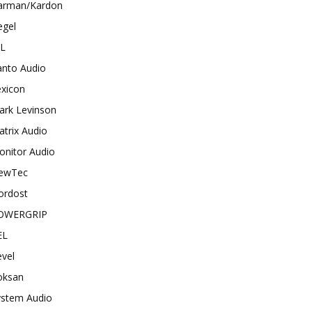
arman/Kardon
egel
BL
anto Audio
exicon
ark Levinson
trix Audio
onitor Audio
ewTec
ordost
OWERGRIP
EL
vel
oksan
ystem Audio