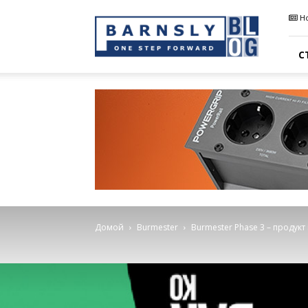
Barnsly
Н
Sound
Blog
С
Домой
Burmester
Burmester Phase 3 – продукт 