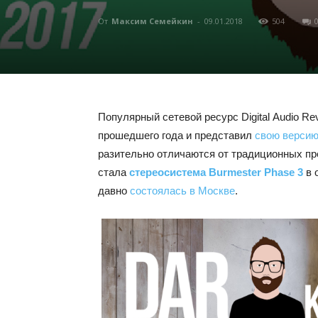
От
Максим Семейкин
-
09.01.2018
504
Популярный сетевой ресурс Digital Audio R
прошедшего года и представил
свою версию
разительно отличаются от традиционных пр
стала
стереосистема Burmester Phase 3
в 
давно
состоялась в Москве
.