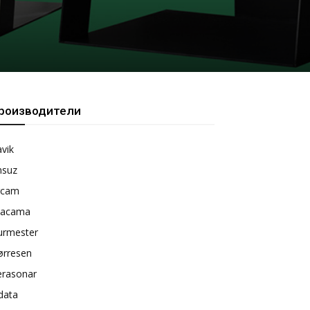
роизводители
vik
nsuz
rcam
tacama
urmester
ørresen
erasonar
data