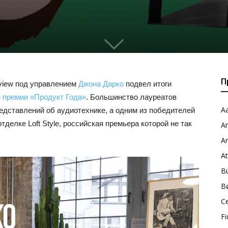
0
П
eview под управлением
Джона Дарко
подвел итоги
 премии «Продукт Года»
. Большинство лауреатов
Aa
едставлений об аудиотехнике, а одним из победителей
отделке Loft Style, российская премьера которой не так
A
A
A
B
B
C
Fi