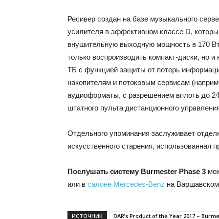
Ресивер создан на базе музыкального серве
усилителя в эффективном классе D, которы
внушительную выходную мощность в 170 Вт
только воспроизводить компакт-диски, но и
ТБ с функцией защиты от потерь информаци
накопителям и потоковым сервисам (наприм
аудиоформаты, с разрешением вплоть до 24
штатного пульта дистанционного управлени
Отдельного упоминания заслуживает отделк
искусственного старения, использованная 
Послушать систему Burmester Phase 3
мо
или в
салоне Mercedes-Benz
на Варшавском
ИСТОЧНИК
DAR’s Product of the Year 2017 – Burme