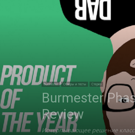
Burmester
Обзоры и тесты
Стерео
Burmester Phas
Review
Исчерпывающее решение класса