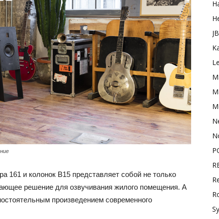
H
H
J
K
L
M
Ma
M
N
N
P
ение
R
ра 161 и колонок B15 представляет собой не только
Re
ывающее решение для озвучивания жилого помещения. А
R
амостоятельным произведением современного
S