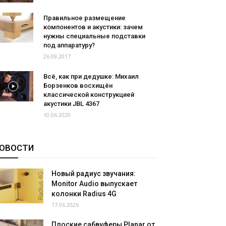
Правильное размещение
компонентов и акустики: зачем
нужны специальные подставки
под аппаратуру?
26.09.2017
Всё, как при дедушке: Михаил
Борзенков восхищён
классической конструкцией
акустики JBL 4367
10.06.2020
ОВОСТИ
Новый радиус звучания:
Monitor Audio выпускает
колонки Radius 4G
17.06.2026
Плоские сабвуферы Planar от