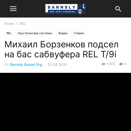
Home
REL
REL
Акустические системы
Видео
Стерео
Михаил Борзенков подсел
на бас сабвуфера REL T/9i
1745
0
От
Barnsly Sound Org.
-
30.04.2020