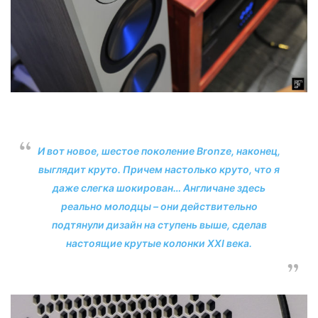
И вот новое, шестое поколение Bronze, наконец,
выглядит круто. Причем настолько круто, что я
даже слегка шокирован… Англичане здесь
реально молодцы – они действительно
подтянули дизайн на ступень выше, сделав
настоящие крутые колонки XXI века.