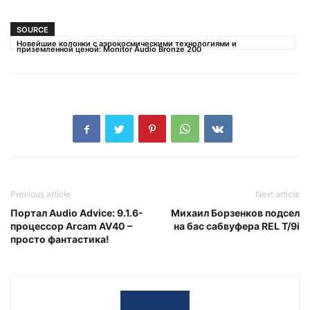
SOURCE
Новейшие колонки с аэрокосмическими технологиями и
приземленной ценой: Monitor Audio Bronze 200
Previous article
Next article
Портал Audio Advice: 9.1.6-
Михаил Борзенков подсел
процессор Arcam AV40 –
на бас сабвуфера REL T/9i
просто фантастика!