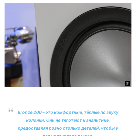
Bronze 200 – это комфортные, тёплые по звуку
колонки. Они не тяготеют к аналитике,
предоставляя ровно столько деталей, чтобы у
вас не закололо в ушах.