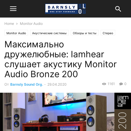
Home
Monitor Audio
Monitor Audio
Акустические системы
Обзоры и тесты
Стерео
Максимально
дружелюбные: Iamhear
слушает акустику Monitor
Audio Bronze 200
1161
0
От
Barnsly Sound Org.
-
29.04.2020