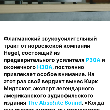
Флагманский звукоусилительный
тракт от норвежской компании
Hegel, состоящий из
предварительного усилителя
P30A
и
оконечного
H30A
, постоянно
привлекает особое внимание. На
этот раз свой вердикт вынес Кирк
Мидтског, эксперт легендарного
американского аудиофильского
издания
The Abso!ute Sound
. «Когда
они играют вместе, вы становитесь