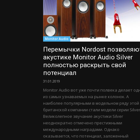
Monitor Audio
Перемычки Nordost позволяю
акустике Monitor Audio Silver
полностью раскрыть свой
потенциал
31.01.2019
Monitor Audio вот уже почти полвека делает од
из самых узнаваемых на рынке колонок. А
наиболее популярными в модельном ряду этой
британской компании стали модели серии Silver
Великолепное звучание акустики Silver
неоднократно отмечено престижными
международными наградами. Однако
оказывается, что потенциал, заложенный