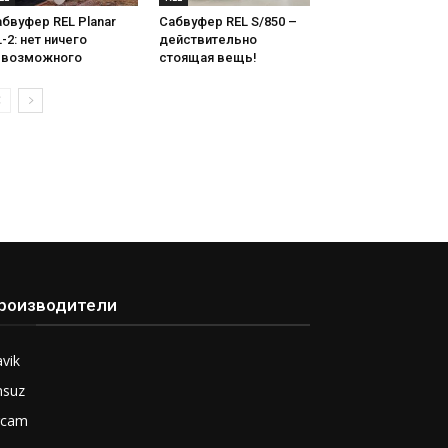
бвуфер REL Planar
Сабвуфер REL S/850 –
-2: нет ничего
действительно
евозможного
стоящая вещь!
роизводители
vik
nsuz
rcam