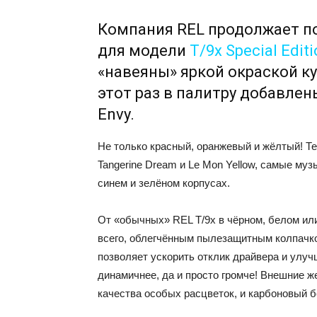
Компания REL продолжает п
для модели
T/9x Special Edit
«навеяны» яркой окраской к
этот раз в палитру добавлены
Envy.
Не только красный, оранжевый и жёлтый! Теп
Tangerine Dream и Le Mon Yellow, самые м
синем и зелёном корпусах.
От «обычных» REL T/9x в чёрном, белом ил
всего, облегчённым пылезащитным колпачко
позволяет ускорить отклик драйвера и улучш
динамичнее, да и просто громче! Внешние же
качества особых расцветок, и карбоновый 