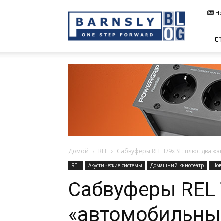
Barnsly
Н
Sound
Blog
С
Домой
REL
Сабвуферы REL T/9x SE: плюс два «
REL
Акустические системы
Домашний кинотеатр
Нов
Сабвуферы REL 
«автомобильны