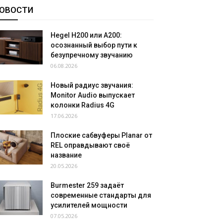
ОВОСТИ
Hegel H200 или A200:
осознанный выбор пути к
безупречному звучанию
06.08.2026
Новый радиус звучания:
Monitor Audio выпускает
колонки Radius 4G
17.06.2026
Плоские сабвуферы Planar от
REL оправдывают своё
название
20.05.2026
Burmester 259 задаёт
современные стандарты для
усилителей мощности
07.05.2026