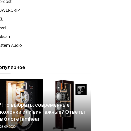
ordost
OWERGRIP
EL
vel
oksan
ystem Audio
опулярное
Что выбрать: современные
колонки или винтажные? Ответы
в блоге Iamhear
23.09.2020