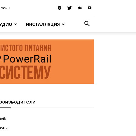
агазин
АУДИО
ИНСТАЛЛЯЦИЯ
роизводители
vik
nsuz