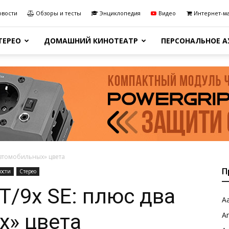
овости
Обзоры и тесты
Энциклопедия
Видео
Интернет-м
ТЕРЕО
ДОМАШНИЙ КИНОТЕАТР
ПЕРСОНАЛЬНОЕ 
автомобильных» цвета
П
ости
Стерео
T/9x SE: плюс два
Aa
х» цвета
A