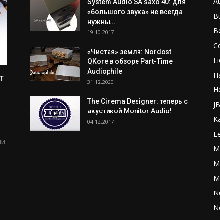
A
System Audio SA saxo 40: для
«большого звука» не всегда
B
нужны...
B
19.10.2017
C
«Чистая» земля: Nordost
Fi
QKore в обзоре Part-Time
Audiophile
H
т
31.12.2020
H
The Cinema Designer: теперь с
J
акустикой Monitor Audio!
K
04.12.2017
L
ни
M
Ma
.
M
N
N