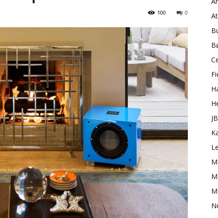
A
100
0
A
B
B
C
Fi
H
H
J
K
L
M
Ma
M
N