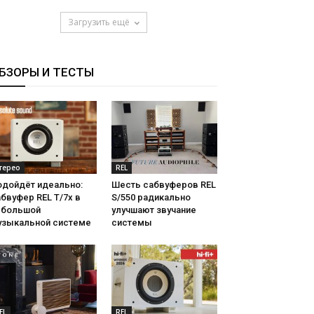
Загрузить ещё
БЗОРЫ И ТЕСТЫ
терео
REL
одойдёт идеально:
Шесть сабвуферов REL
бвуфер REL T/7x в
S/550 радикально
ебольшой
улучшают звучание
узыкальной системе
системы
EL
REL