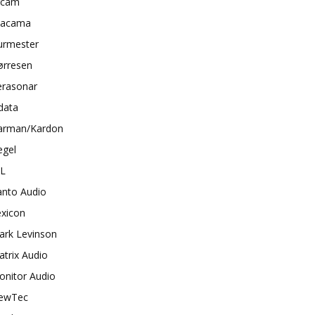
rcam
tacama
urmester
ørresen
erasonar
data
arman/Kardon
egel
BL
anto Audio
exicon
ark Levinson
trix Audio
onitor Audio
ewTec