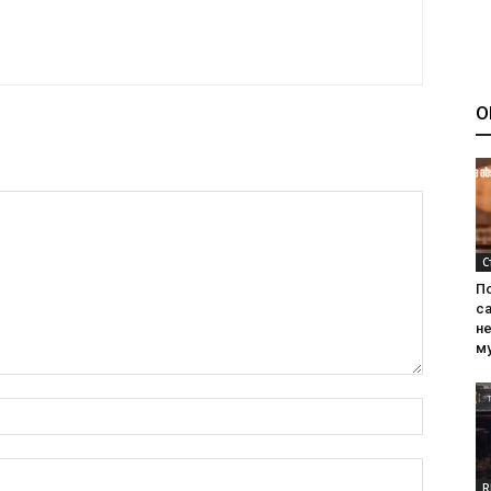
О
С
П
са
н
м
R