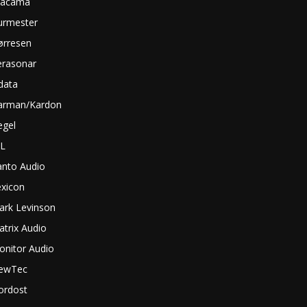
tacama
urmester
ørresen
erasonar
data
arman/Kardon
egel
BL
anto Audio
exicon
ark Levinson
trix Audio
onitor Audio
ewTec
ordost