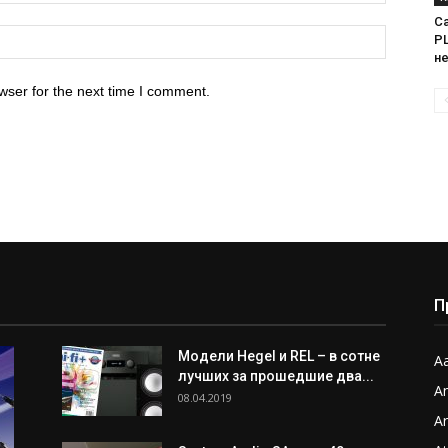
Са
PL
н
wser for the next time I comment.
П
Модели Hegel и REL – в сотне
Aa
лучших за прошедшие два...
A
08.04.2019
A