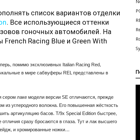
N
P
ополнять список вариантов отделки
R
ion
. Все использующиеся оттенки
Re
узовов гоночных автомобилей. На
R
 French Racing Blue и Green With
S
ерь, помимо эксклюзивных Italian Racing Red,
П
узыкальные в мире сабвуферы REL представлены в
и сером лаке модели версии SE отличаются, прежде
м из углеродного волокна. Его повышенная жёсткость
ить артикуляцию басов. T/9x Special Edition быстрее,
 отличия сразу бросаются в глаза. Тут и лак высшего
бейдж, и хромированные ножки…