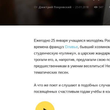
От
Дмитрий Покровский
-
25.01.2018
547
Ежегодно 25 января учащаяся молодёжь Рос
времена француз
Оливье
, бывший хозяином
студенческую «гулянку», а царские жандарм
трогали его, а, напротив, предлагали свою
предшественникам в умении веселиться! Не 
тематических песен.
А что же поют и слушают в подобных случа
посвящённых счастливым годам учёбы в ко