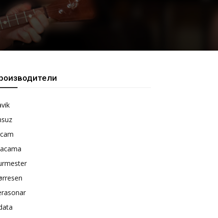
роизводители
vik
nsuz
rcam
tacama
urmester
ørresen
erasonar
data