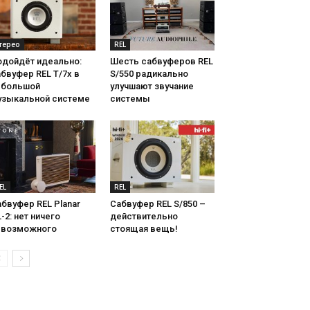
терео
REL
одойдёт идеально:
Шесть сабвуферов REL
бвуфер REL T/7x в
S/550 радикально
ебольшой
улучшают звучание
узыкальной системе
системы
EL
REL
бвуфер REL Planar
Сабвуфер REL S/850 –
-2: нет ничего
действительно
евозможного
стоящая вещь!