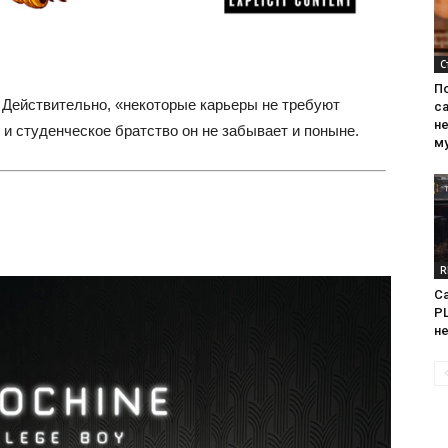
С
П
 Действительно, «некоторые карьеры не требуют
са
н
и студенческое братство он не забывает и поныне.
м
R
Са
PL
н