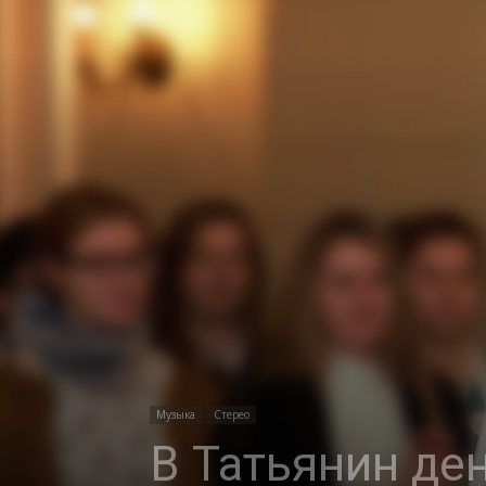
Музыка
Стерео
В Татьянин ден