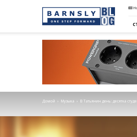
Barnsly
Н
Sound
Blog
С
Домой
Музыка
В Татьянин день: десятка студ