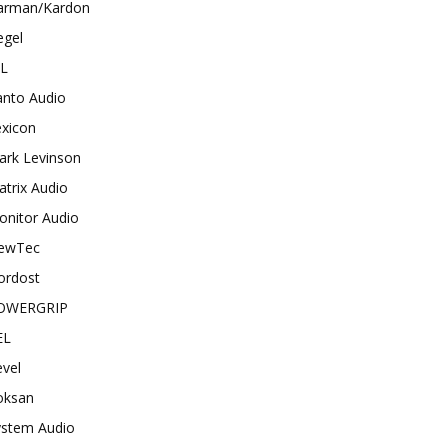
arman/Kardon
egel
BL
anto Audio
exicon
ark Levinson
trix Audio
onitor Audio
ewTec
ordost
OWERGRIP
EL
vel
oksan
ystem Audio