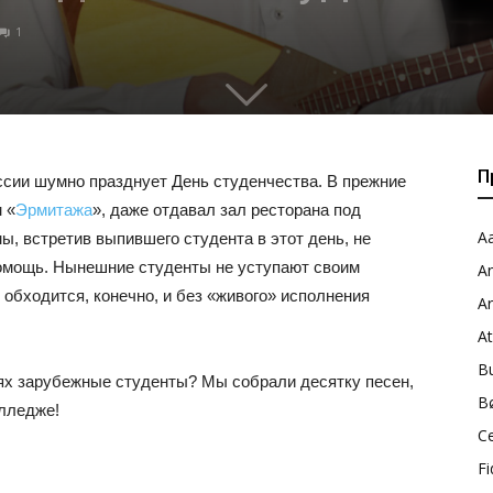
1
П
сии шумно празднует День студенчества. В прежние
 «
Эрмитажа
», даже отдавал зал ресторана под
Aa
ы, встретив выпившего студента в этот день, не
 помощь. Нынешние студенты не уступают своим
A
обходится, конечно, и без «живого» исполнения
A
A
B
ях зарубежные студенты? Мы собрали десятку песен,
B
лледже!
C
Fi