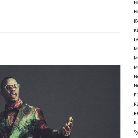
H
H
J
K
L
M
Ma
M
N
N
P
R
Re
R
S