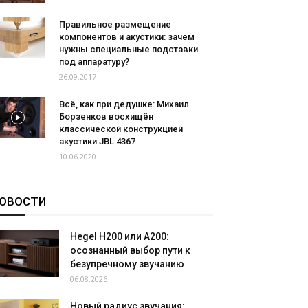
Правильное размещение
компонентов и акустики: зачем
нужны специальные подставки
под аппаратуру?
26.09.2017
Всё, как при дедушке: Михаил
Борзенков восхищён
классической конструкцией
акустики JBL 4367
10.06.2020
ОВОСТИ
Hegel H200 или A200:
осознанный выбор пути к
безупречному звучанию
06.08.2026
Новый радиус звучания: