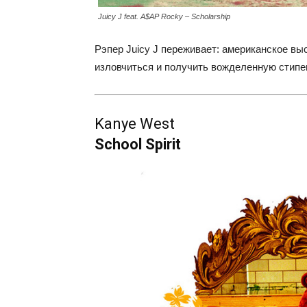
Juicy J feat. A$AP Rocky – Scholarship
Рэпер Juicy J переживает: американское вы
изловчиться и получить вожделенную стип
Kanye West
School Spirit