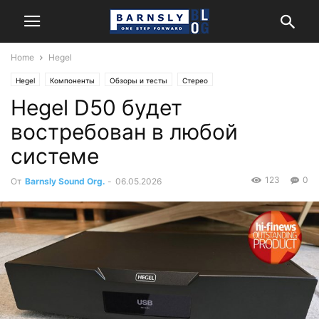
Home
Hegel
Hegel
Компоненты
Обзоры и тесты
Стерео
Hegel D50 будет
востребован в любой
системе
123
0
От
Barnsly Sound Org.
-
06.05.2026