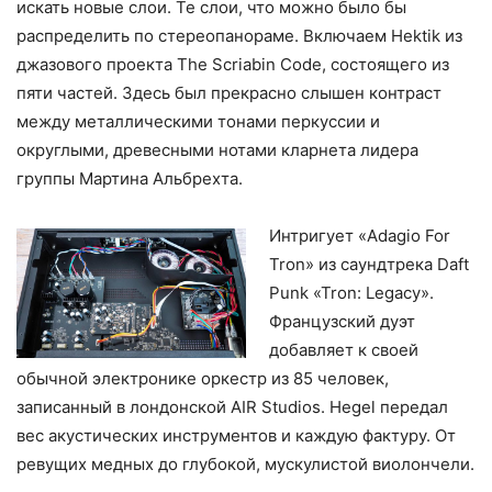
искать новые слои. Те слои, что можно было бы
распределить по стереопанораме. Включаем Hektik из
джазового проекта The Scriabin Code, состоящего из
пяти частей. Здесь был прекрасно слышен контраст
между металлическими тонами перкуссии и
округлыми, древесными нотами кларнета лидера
группы Мартина Альбрехта.
Интригует «Adagio For
Tron» из саундтрека Daft
Punk «Tron: Legacy».
Французский дуэт
добавляет к своей
обычной электронике оркестр из 85 человек,
записанный в лондонской AIR Studios. Hegel передал
вес акустических инструментов и каждую фактуру. От
ревущих медных до глубокой, мускулистой виолончели.