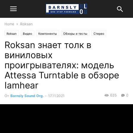
Home
Roksan
Roksan
Видео
Компоненты
Обзоры и тесты
Стерео
Roksan знает толк в
виниловых
проигрывателях: модель
Attessa Turntable в обзоре
Iamhear
635
0
От
Barnsly Sound Org.
-
17.11.2021