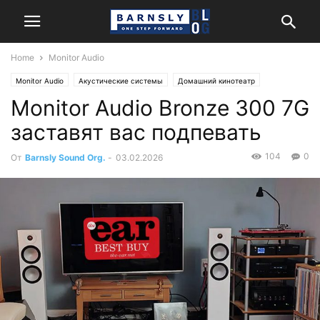
Home
Monitor Audio
Monitor Audio
Акустические системы
Домашний кинотеатр
Monitor Audio Bronze 300 7G
Обзоры и тесты
Стерео
заставят вас подпевать
104
0
От
Barnsly Sound Org.
-
03.02.2026