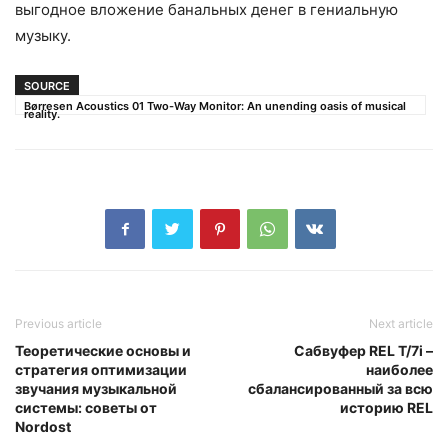
выгодное вложение банальных денег в гениальную
музыку.
SOURCE
Børresen Acoustics 01 Two-Way Monitor: An unending oasis of musical
reality.
Previous article
Next article
Теоретические основы и
Cабвуфер REL T/7i –
стратегия оптимизации
наиболее
звучания музыкальной
сбалансированный за всю
системы: советы от
историю REL
Nordost