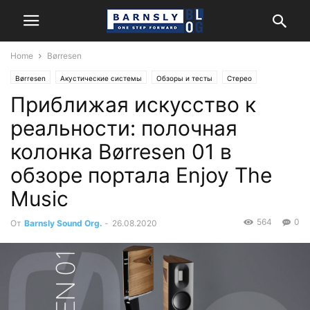
Home
Børresen
Børresen
Акустические системы
Обзоры и тесты
Стерео
Приближая искусство к
реальности: полочная
колонка Børresen 01 в
обзоре портала Enjoy The
Music
564
0
От
Barnsly Sound Org.
-
26.08.2020