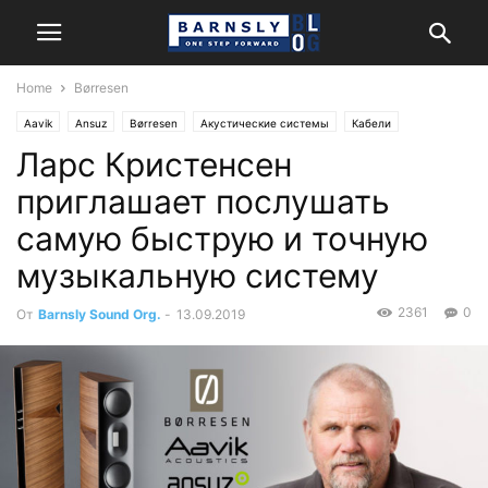
Home
Børresen
Aavik
Ansuz
Børresen
Акустические системы
Кабели
Ларс Кристенсен
Компоненты
Новости
Стерео
приглашает послушать
самую быструю и точную
музыкальную систему
2361
0
От
Barnsly Sound Org.
-
13.09.2019