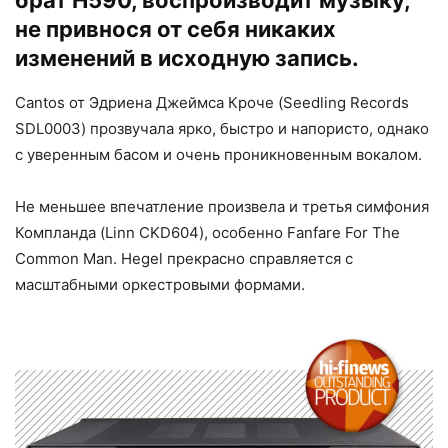
брат H590, воспроизводит музыку,
не привнося от себя никаких
изменений в исходную запись.
Cantos от Эдриена Джеймса Кроче (Seedling Records
SDL0003) прозвучала ярко, быстро и напористо, однако
с уверенным басом и очень проникновенным вокалом.
Не меньшее впечатление произвела и третья симфония
Компланда (Linn CKD604), особенно Fanfare For The
Common Man. Hegel прекрасно справляется с
масштабными оркестровыми формами.