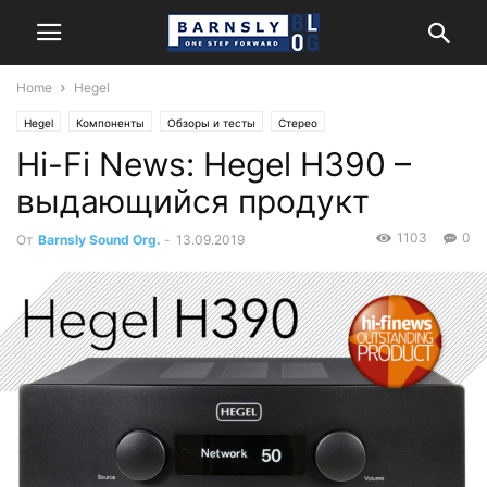
Home
Hegel
Hegel
Компоненты
Обзоры и тесты
Стерео
Hi-Fi News: Hegel H390 –
выдающийся продукт
1103
0
От
Barnsly Sound Org.
-
13.09.2019