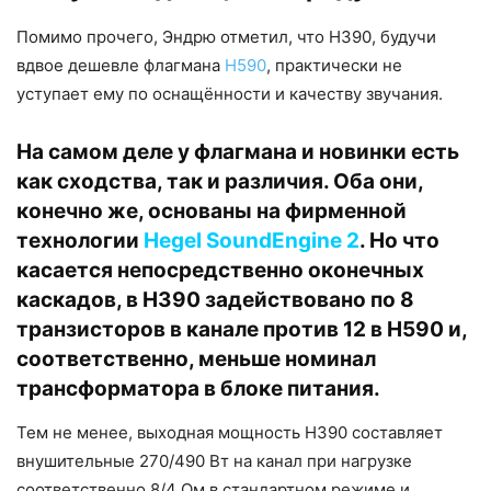
Помимо прочего, Эндрю отметил, что H390, будучи
вдвое дешевле флагмана
H590
, практически не
уступает ему по оснащённости и качеству звучания.
На самом деле у флагмана и новинки есть
как сходства, так и различия. Оба они,
конечно же, основаны на фирменной
технологии
Hegel SoundEngine 2
. Но что
касается непосредственно оконечных
каскадов, в H390 задействовано по 8
транзисторов в канале против 12 в
H590
и,
соответственно, меньше номинал
трансформатора в блоке питания.
Тем не менее, выходная мощность H390 составляет
внушительные 270/490 Вт на канал при нагрузке
соответственно 8/4 Ом в стандартном режиме и