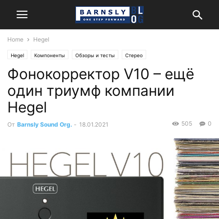
Home
Hegel
Hegel
Компоненты
Обзоры и тесты
Стерео
Фонокорректор V10 – ещё
один триумф компании
Hegel
505
0
От
Barnsly Sound Org.
-
18.01.2021