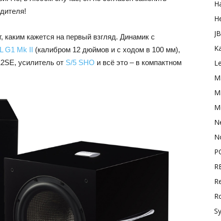
H
одителя!
H
J
, каким кажется на первый взгляд. Динамик с
K
L G1 Mk II
(калибром 12 дюймов и с ходом в 100 мм),
12SE, усилитель от
S/5 SHO
и всё это – в компактном
L
M
Ma
M
N
N
P
R
Re
R
S