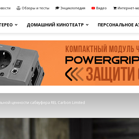
овости
Обзоры и тесты
Энциклопедия
Видео
Интернет-м
ТЕРЕО
ДОМАШНИЙ КИНОТЕАТР
ПЕРСОНАЛЬНОЕ 
ьной ценности сабвуфера REL Carbon Limited