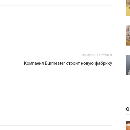
Следующая статья
Компания Burmester строит новую фабрику
О