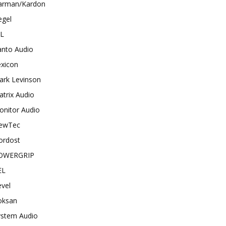
arman/Kardon
egel
BL
anto Audio
exicon
ark Levinson
trix Audio
onitor Audio
ewTec
ordost
OWERGRIP
EL
vel
oksan
ystem Audio