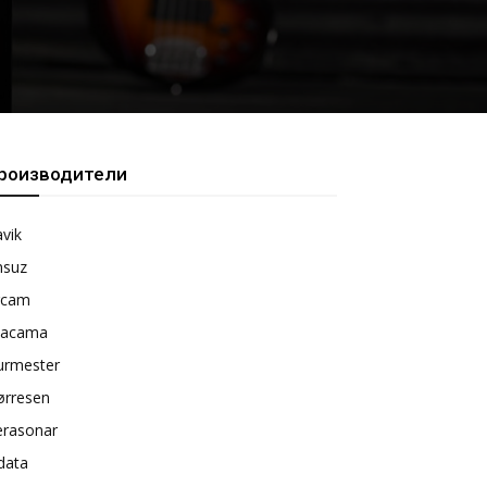
роизводители
vik
nsuz
rcam
tacama
urmester
ørresen
erasonar
data