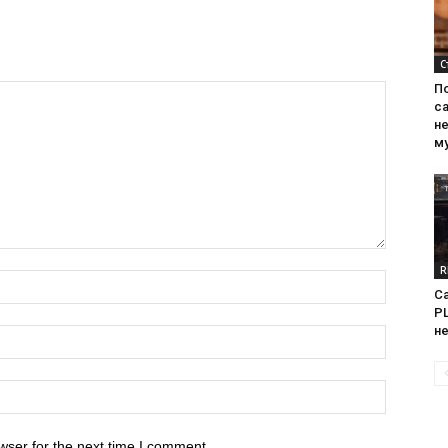
С
П
са
н
м
R
Са
PL
н
wser for the next time I comment.