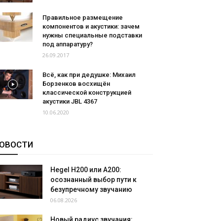
Правильное размещение
компонентов и акустики: зачем
нужны специальные подставки
под аппаратуру?
26.09.2017
Всё, как при дедушке: Михаил
Борзенков восхищён
классической конструкцией
акустики JBL 4367
10.06.2020
ОВОСТИ
Hegel H200 или A200:
осознанный выбор пути к
безупречному звучанию
06.08.2026
Новый радиус звучания: