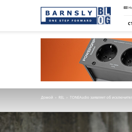
Barnsly
Н
Sound
Blog
С
Домой
REL
TONEAudio заявляет об исключител