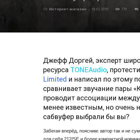
От
Интернет-магазин
-
18.02.2019
779
Джефф Доргей, эксперт шир
ресурса
TONEAudio
, протест
Limited
и написал по этому п
сравнивает звучание пары «
проводит ассоциации между 
менее известным, но очень 
сабвуфер выбрали бы вы?
Забегая вперёд, поясним: автор так и не с
для себя 212/SE и более компактной новинко