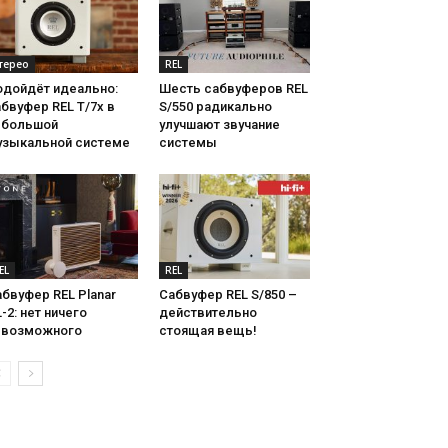
терео
REL
одойдёт идеально:
Шесть сабвуферов REL
бвуфер REL T/7x в
S/550 радикально
ебольшой
улучшают звучание
узыкальной системе
системы
EL
REL
бвуфер REL Planar
Сабвуфер REL S/850 –
-2: нет ничего
действительно
евозможного
стоящая вещь!