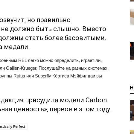
озвучит, но правильно
 не должно быть слышно. Вместо
 должны стать более басовитыми.
а медали.
роенным REL легко можно определить, играет ли,
ли Gallien-Krueger. Послушайте на разных системах,
группы Rufus или Superfly Кёртиса Мэйфилдаи вы
Н
едакция присудила модели Carbon
ная ценность», первое в этом году.
tically Perfect