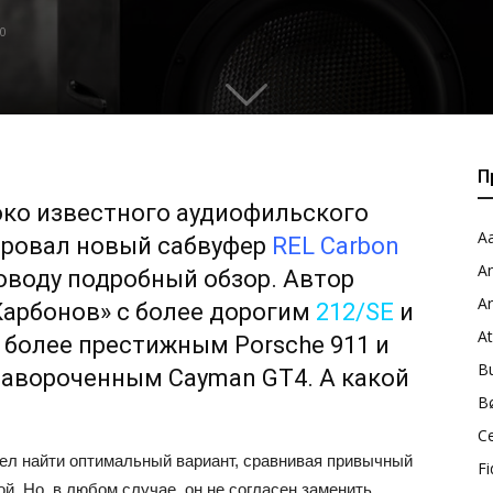
0
П
око известного аудиофильского
Aa
ировал новый сабвуфер
REL Carbon
A
оводу подробный обзор. Автор
A
Карбонов» с более дорогим
212/SE
и
A
более престижным Porsche 911 и
B
навороченным Cayman GT4. А какой
B
C
умел найти оптимальный вариант, сравнивая привычный
Fi
й. Но, в любом случае, он не согласен заменить