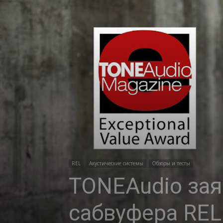
REL
Акустические системы
Обзоры и тесты
TONEAudio зая
сабвуфера REL 