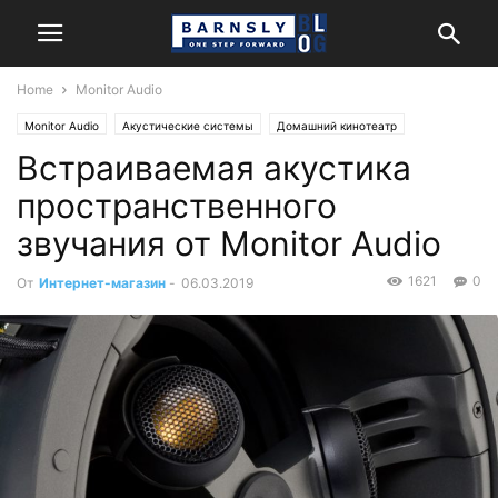
Home
Monitor Audio
Monitor Audio
Акустические системы
Домашний кинотеатр
Встраиваемая акустика
Инсталляция
Энциклопедия
пространственного
звучания от Monitor Audio
1621
0
От
Интернет-магазин
-
06.03.2019