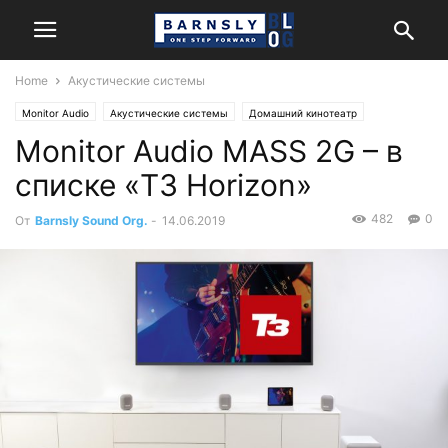
Home
Акустические системы
Monitor Audio
Акустические системы
Домашний кинотеатр
Monitor Audio MASS 2G – в
Обзоры и тесты
списке «T3 Horizon»
482
0
От
Barnsly Sound Org.
-
14.06.2019