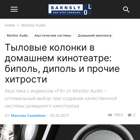
Home
Monitor Audio
Monitor Audio
Акустические системы
Домашний кинотеатр
Тыловые колонки в
Обзоры и тесты
домашнем кинотеатре:
биполь, диполь и прочие
хитрости
Акустика с индексом «FX» от Monitor Audio –
оптимальный выбор при создании качественной
системы домашнего кинотеатра
7603
2
От
Максим Семейкин
-
23.10.2017