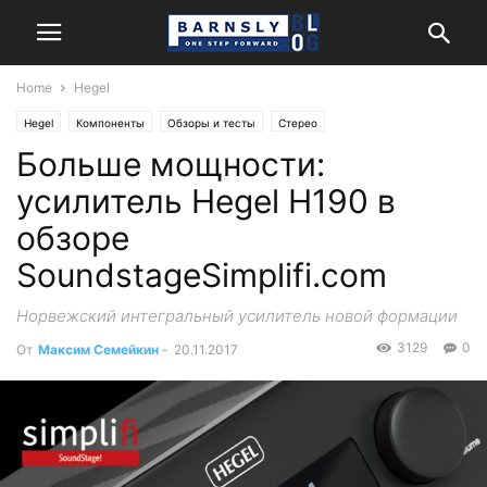
Home
Hegel
Hegel
Компоненты
Обзоры и тесты
Стерео
Больше мощности:
усилитель Hegel H190 в
обзоре
SoundstageSimplifi.com
Норвежский интегральный усилитель новой формации
3129
0
От
Максим Семейкин
-
20.11.2017