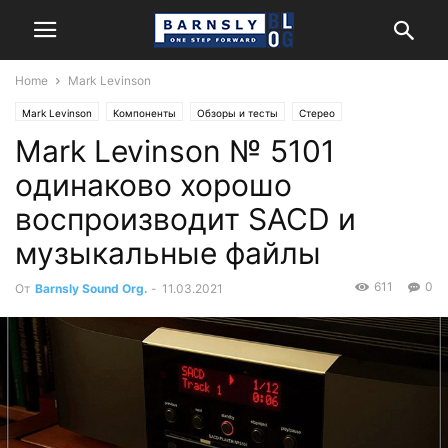
Home
Mark Levinson
Mark Levinson
Компоненты
Обзоры и тесты
Стерео
Mark Levinson № 5101
одинаково хорошо
воспроизводит SACD и
музыкальные файлы
611
0
От
Barnsly Sound Org.
-
11.03.2021