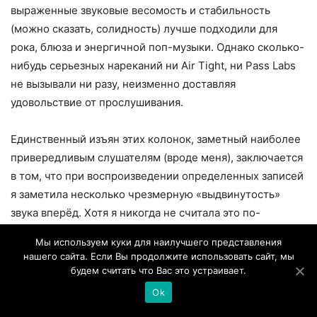
выраженные звуковые весомость и стабильность
(можно сказать, солидность) лучше подходили для
рока, блюза и энергичной поп-музыки. Однако сколько-
нибудь серьезных нареканий ни Air Tight, ни Pass Labs
не вызывали ни разу, неизменно доставляя
удовольствие от прослушивания.
Единственный изъян этих колонок, заметный наиболее
привередливым слушателям (вроде меня), заключается
в том, что при воспроизведении определенных записей
я заметила несколько чрезмерную «выдвинутость»
звука вперёд. Хотя я никогда не считала это по-
настоящему раздражающим. Чем дальше от колонок я
Мы используем куки для наилучшего представления
сидела (скажем, в 4 – 5 метрах, а не в 2 – 3), тем
нашего сайта. Если Вы продолжите использовать сайт, мы
меньше это было заметно. С другой стороны, PL500 II
будем считать что Вас это устраивает.
отлично справляются с проецированием вне центра,
Ok
что делает их удачным выбором для прослушивания в