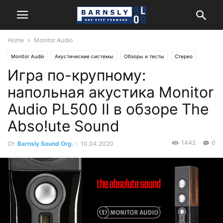
Home
Monitor Audio
Monitor Audio
Акустические системы
Обзоры и тесты
Стерео
Игра по-крупному:
напольная акустика Monitor
Audio PL500 II в обзоре The
Abso!ute Sound
1442
0
От
Barnsly Sound Org.
-
10.04.2020