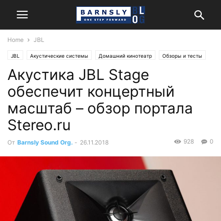
Home
JBL
JBL
Акустические системы
Домашний кинотеатр
Обзоры и тесты
Акустика JBL Stage
Стерео
обеспечит концертный
масштаб – обзор портала
Stereo.ru
928
0
От
Barnsly Sound Org.
-
26.11.2018