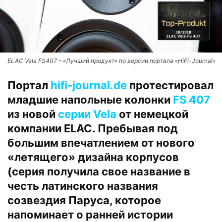
ELAC Vela FS407 – «Лучший продукт» по версии портала «HiFi-Journal»
Портал
hifi-journal.de
протестировал
младшие напольные колонки
FS 407
из новой
серии Vela
от немецкой
компании ELAC. Пребывая под
большим впечатлением от нового
«летящего» дизайна корпусов
(серия получила свое название в
честь латинского названия
созвездия Паруса, которое
напоминает о ранней истории