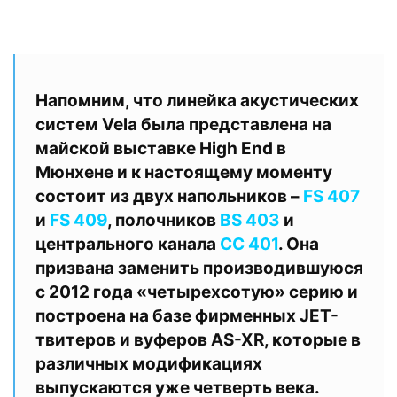
Напомним, что линейка
акустических
систем Vela
была представлена на
майской выставке High End в
Мюнхене и к настоящему моменту
состоит из двух напольников –
FS 407
и
FS 409
, полочников
BS 403
и
центрального канала
CC 401
. Она
призвана заменить производившуюся
с 2012 года «четырехсотую» серию и
построена на базе фирменных JET-
твитеров и вуферов AS-XR, которые в
различных модификациях
выпускаются уже четверть века.