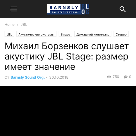
Home
JBL
JBL
Акустические системы
Видео
Домашний кинотеатр
Стерео
Михаил Борзенков слушает
акустику JBL Stage: размер
имеет значение
750
0
От
Barnsly Sound Org.
-
30.10.2018