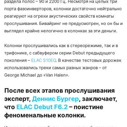
раздела полос – 90 и 2200 Гц. Несмотря на целых три
порта фазоинверторов, колонки достаточно нейтрально
реагируют на огрехи акустических свойств комнаты
прослушивания. Бивайринг не предусмотрен, но он бы и
выглядел крайне нелогично в колонках за эти деньги.
Колонки прослушивались как в стереорежиме, так и в
трифонике, с сабвуфером серии Debut предыдущего
поколения –
ELAC S10EQ
. В качестве тестовых дорожек
использовались треки самых разных жанров – от
George Michael до «Van Halen».
После всех этапов прослушивания
эксперт,
Деннис Бургер
, заключает,
что
ELAC Debut F6.2
– поистине
феноменальные колонки.