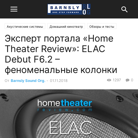
Акустические системы
Домашний кинотеатр
Обзоры и тесты
Эксперт портала «Home
Стерео
Theater Review»: ELAC
Debut F6.2 –
феноменальные колонки
1297
0
От
Barnsly Sound Org.
-
01.11.2018