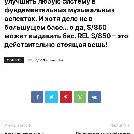
улучшить любую систему в
фундаментальных музыкальных
аспектах. И хотя дело не в
большущем басе… о да, S/850
может выдавать бас. REL S/850 – это
действительно стоящая вещь!
SOURCE
REL S/850 subwoofer
Previous article
Next article
Чертовски хорош:
Первое место в рейтинге