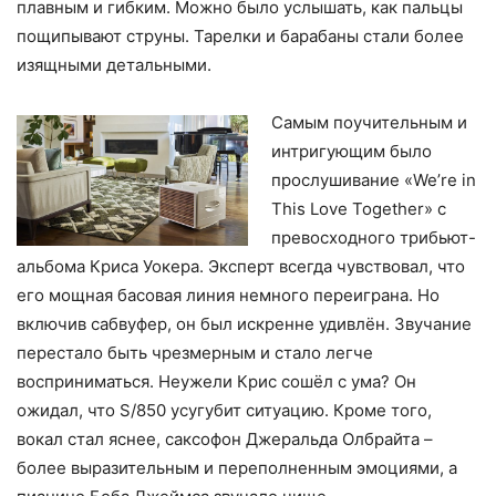
плавным и гибким. Можно было услышать, как пальцы
пощипывают струны. Тарелки и барабаны стали более
изящными детальными.
Самым поучительным и
интригующим было
прослушивание «We’re in
This Love Together» с
превосходного трибьют-
альбома Криса Уокера. Эксперт всегда чувствовал, что
его мощная басовая линия немного переиграна. Но
включив сабвуфер, он был искренне удивлён. Звучание
перестало быть чрезмерным и стало легче
восприниматься. Неужели Крис сошёл с ума? Он
ожидал, что S/850 усугубит ситуацию. Кроме того,
вокал стал яснее, саксофон Джеральда Олбрайта –
более выразительным и переполненным эмоциями, а