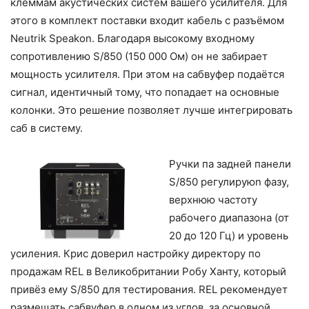
клеммам акустических систем вашего усилителя. Для
этого в комплект поставки входит кабель с разъёмом
Neutrik Speakon. Благодаря высокому входному
сопротивлению S/850 (150 000 Ом) он не забирает
мощность усилителя. При этом на сабвуфер подаётся
сигнал, идентичный тому, что попадает на основные
колонки. Это решение позволяет лучше интегрировать
саб в систему.
Ручки па задней панели
S/850 регулируюn фазу,
верхнюю частоту
рабочего диапазона (от
20 до 120 Гц) и уровень
усиления. Крис доверил настройку директору по
продажам REL в Великобритании Робу Ханту, который
привёз ему S/850 для тестирования. REL рекомендует
размещать сабвуфер в одном из углов, за основной