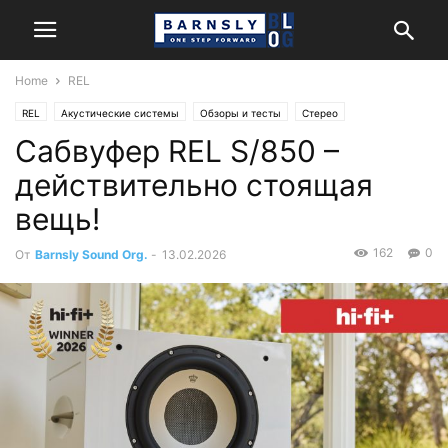
Home
REL
REL
Акустические системы
Обзоры и тесты
Стерео
Сабвуфер REL S/850 –
действительно стоящая
вещь!
162
0
От
Barnsly Sound Org.
-
13.02.2026