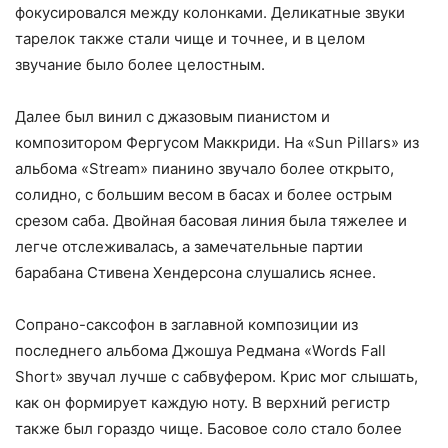
фокусировался между колонками. Деликатные звуки
тарелок также стали чище и точнее, и в целом
звучание было более целостным.
Далее был винил с джазовым пианистом и
композитором Фергусом Маккриди. На «Sun Pillars» из
альбома «Stream» пианино звучало более открыто,
солидно, с большим весом в басах и более острым
срезом саба. Двойная басовая линия была тяжелее и
легче отслеживалась, а замечательные партии
барабана Стивена Хендерсона слушались яснее.
Сопрано-саксофон в заглавной композиции из
последнего альбома Джошуа Редмана «Words Fall
Short» звучал лучше с сабвуфером. Крис мог слышать,
как он формирует каждую ноту. В верхний регистр
также был гораздо чище. Басовое соло стало более