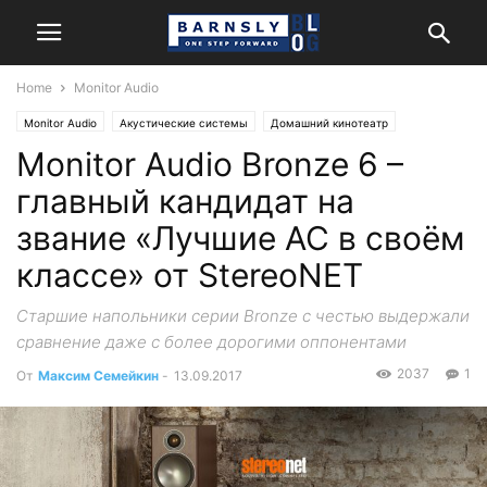
Home
Monitor Audio
Monitor Audio
Акустические системы
Домашний кинотеатр
Monitor Audio Bronze 6 –
Обзоры и тесты
Стерео
главный кандидат на
звание «Лучшие АС в своём
классе» от StereoNET
Старшие напольники серии Bronze с честью выдержали
сравнение даже с более дорогими оппонентами
2037
1
От
Максим Семейкин
-
13.09.2017