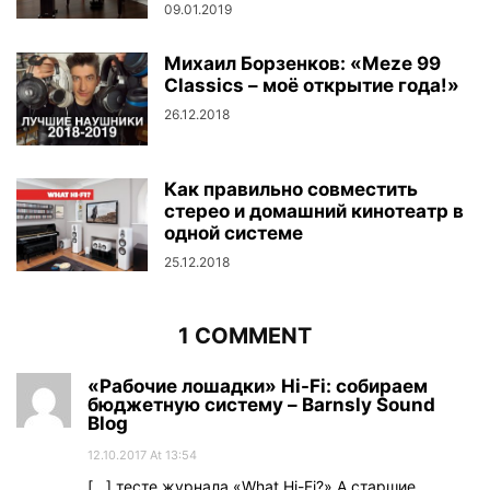
09.01.2019
Михаил Борзенков: «Meze 99
Classics – моё открытие года!»
26.12.2018
Как правильно совместить
стерео и домашний кинотеатр в
одной системе
25.12.2018
1 COMMENT
«Рабочие лошадки» Hi-Fi: собираем
бюджетную систему – Barnsly Sound
Blog
12.10.2017 At 13:54
[…] тесте журнала «What Hi-Fi?» А старшие