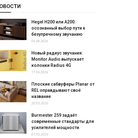
ОВОСТИ
Hegel H200 или A200:
осознанный выбор пути к
безупречному звучанию
06.08.2026
Новый радиус звучания:
Monitor Audio выпускает
колонки Radius 4G
17.06.2026
Плоские сабвуферы Planar от
REL оправдывают своё
название
20.05.2026
Burmester 259 задаёт
современные стандарты для
усилителей мощности
07.05.2026