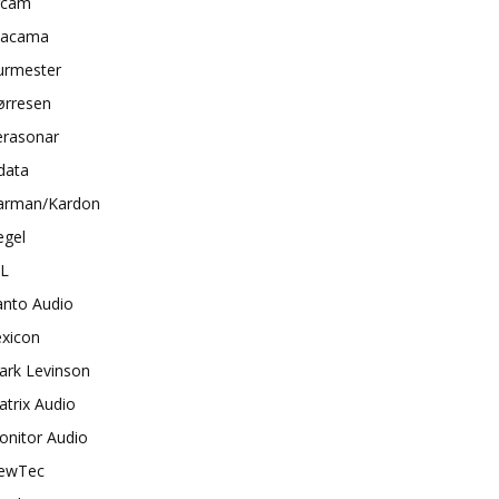
rcam
tacama
urmester
ørresen
erasonar
data
arman/Kardon
egel
BL
anto Audio
exicon
ark Levinson
trix Audio
onitor Audio
ewTec