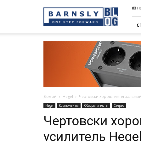
Barnsly
Н
Sound
Blog
С
Домой
Hegel
Чертовски хорош: интегральный
Hegel
Компоненты
Обзоры и тесты
Стерео
Чертовски хоро
усилитель Hege