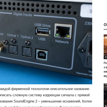
О
С
П
са
н
м
каждой фирменной технологии описательное название.
описать сложную систему коррекции сигнала с прямой
зования SoundEngine 2 – уменьшение искажений, более
R