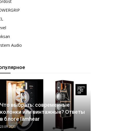
ordost
OWERGRIP
EL
vel
oksan
ystem Audio
опулярное
Что выбрать: современные
колонки или винтажные? Ответы
в блоге Iamhear
23.09.2020