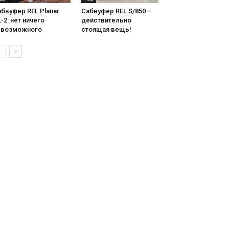
бвуфер REL Planar
Сабвуфер REL S/850 –
-2: нет ничего
действительно
евозможного
стоящая вещь!