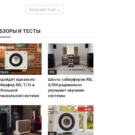
Загрузить ещё
БЗОРЫ И ТЕСТЫ
терео
REL
одойдёт идеально:
Шесть сабвуферов REL
бвуфер REL T/7x в
S/550 радикально
ебольшой
улучшают звучание
узыкальной системе
системы
EL
REL