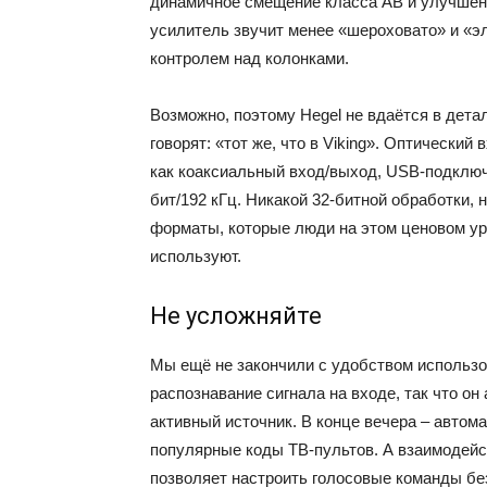
динамичное смещение класса AB и улучшен
усилитель звучит менее «шероховато» и «э
контролем над колонками.
Возможно, поэтому Hegel не вдаётся в дета
говорят: «тот же, что в Viking». Оптический
как коаксиальный вход/выход, USB-подключ
бит/192 кГц. Никакой 32-битной обработки, 
форматы, которые люди на этом ценовом ур
используют.
Не усложняйте
Мы ещё не закончили с удобством использо
распознавание сигнала на входе, так что о
активный источник. В конце вечера – автом
популярные коды ТВ-пультов. А взаимодейс
позволяет настроить голосовые команды без