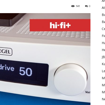
A
141
0
A
B
B
C
Fi
H
H
J
K
L
M
Ma
M
N