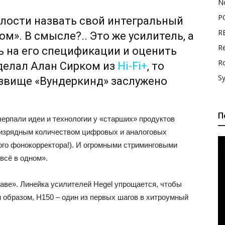
N
P
лости назвать свой интегральный
R
м». В смысле?.. Это же усилитель, а
Re
ь на его спецификации и оценить
R
сделал Алан Сирком из
Hi-Fi+
, то
S
озвище «Вундеркинд» заслужено
П
черпали идеи и технологии у «старших» продуктов
с изрядным количеством цифровых и аналоговых
ого фонокорректора!). И огромными стриминговыми
всё в одном».
каве». Линейка усилителей Hegel упрощается, чтобы
 образом, H150 – один из первых шагов в хитроумный