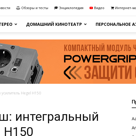
овости
Обзоры и тесты
Энциклопедия
Видео
Интернет-м
ТЕРЕО
ДОМАШНИЙ КИНОТЕАТР
ПЕРСОНАЛЬНОЕ 
 усилитель Hegel H150
П
ш: интегральный
Aa
l H150
A