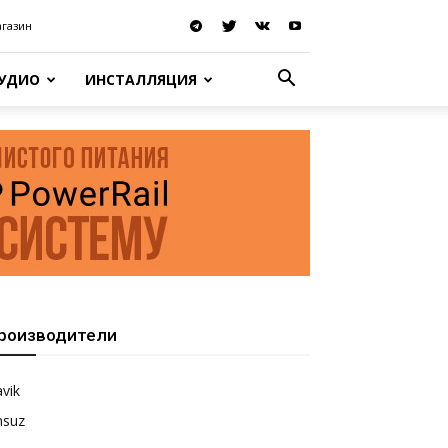
агазин
АУДИО
ИНСТАЛЛЯЦИЯ
роизводители
vik
nsuz