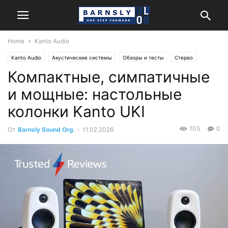
Home
Kanto Audio
Kanto Audio
Акустические системы
Обзоры и тесты
Стерео
Компактные, симпатичные
и мощные: настольные
колонки Kanto UKI
105
0
От
Barnsly Sound Org.
-
11.02.2026