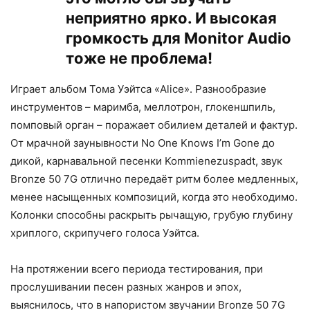
неприятно ярко. И высокая
громкость для Monitor Audio
тоже не проблема!
Играет альбом Тома Уэйтса «Alice». Разнообразие
инструментов – маримба, меллотрон, глокеншпиль,
помповый орган – поражает обилием деталей и фактур.
От мрачной заунывности No One Knows I’m Gone до
дикой, карнавальной песенки Kommienezuspadt, звук
Bronze 50 7G отлично передаёт ритм более медленных,
менее насыщенных композиций, когда это необходимо.
Колонки способны раскрыть рычащую, грубую глубину
хриплого, скрипучего голоса Уэйтса.
На протяжении всего периода тестирования, при
прослушивании песен разных жанров и эпох,
выяснилось, что в напористом звучании Bronze 50 7G