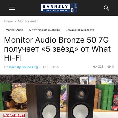
Home
Monitor Audio
Monitor Audio
Акустические системы
Домашний кинотеатр
Monitor Audio Bronze 50 7G
Обзоры и тесты
Стерео
получает «5 звёзд» от What
Hi-Fi
228
0
От
Barnsly Sound Org.
-
13.10.2025