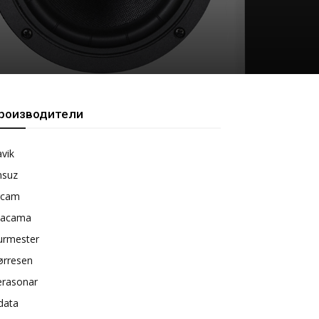
роизводители
vik
nsuz
rcam
tacama
urmester
ørresen
erasonar
data