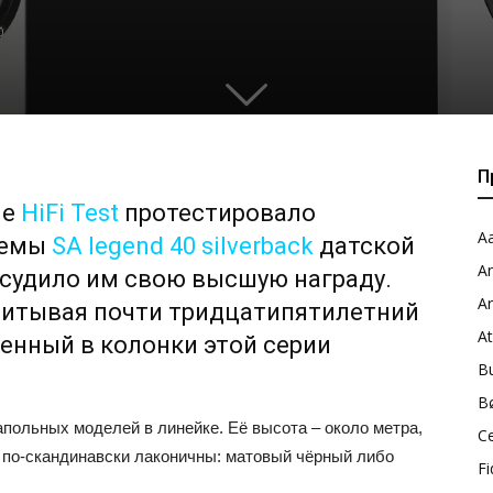
0
П
ие
HiFi Test
протестировало
Aa
темы
SA legend 40 silverback
датской
A
судило им свою высшую награду.
A
читывая почти тридцатипятилетний
A
енный в колонки этой серии
B
B
напольных моделей в линейке. Её высота – около метра,
C
са по-скандинавски лаконичны: матовый чёрный либо
Fi