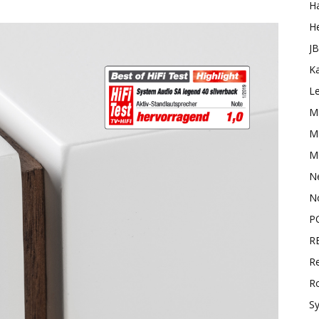
H
H
J
K
L
M
Ma
M
N
N
P
R
Re
R
S