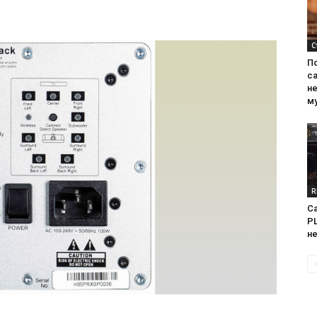
С
П
са
н
м
R
Са
PL
н