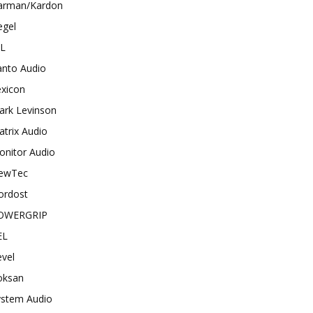
arman/Kardon
egel
BL
anto Audio
exicon
ark Levinson
trix Audio
onitor Audio
ewTec
ordost
OWERGRIP
EL
vel
oksan
ystem Audio