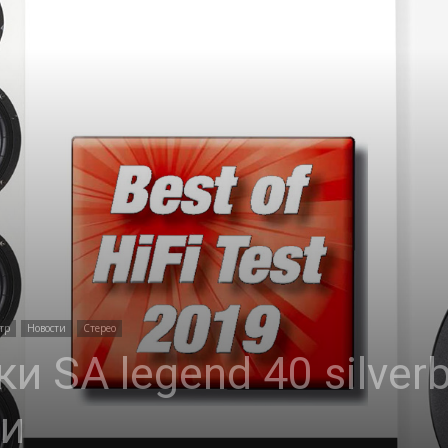
тр
Новости
Стерео
и SA legend 40 silver
ии