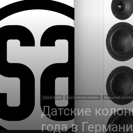
System Audio
Акустические системы
Домашний кинотеа
Датские колонк
года в Герман