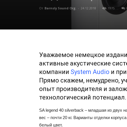
От
Barnsly Sound Org.
-
24.12.2018
1975
Уважаемое немецкое издан
активные акустические сис
компании
System Audio
и при
Прямо скажем, немудрено, у
опыт производителя и залож
технологический потенциал.
SA legend 40 silverback – младшая из двух 
вес – почти 20 кг. Варианты отделки корпу
белый цвет.