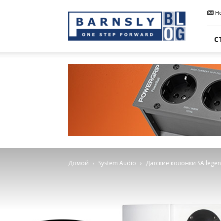
Barnsly
Н
Sound
Blog
С
Домой
System Audio
Датские колонки SA legen