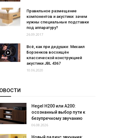
Правильное размещение
компонентов и акустики: зачем
нужны специальные подставки
под аппаратуру?
26.09.2017
Всё, как при дедушке: Михаил
Борзенков восхищён
классической конструкцией
акустики JBL 4367
10.06.2020
ОВОСТИ
Hegel H200 или A200:
осознанный выбор пути к
безупречному звучанию
06.08.2026
Новый радиус звучания: