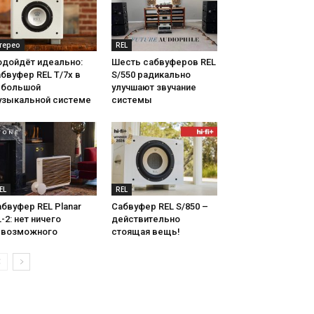
терео
REL
одойдёт идеально:
Шесть сабвуферов REL
бвуфер REL T/7x в
S/550 радикально
ебольшой
улучшают звучание
узыкальной системе
системы
EL
REL
бвуфер REL Planar
Сабвуфер REL S/850 –
-2: нет ничего
действительно
евозможного
стоящая вещь!