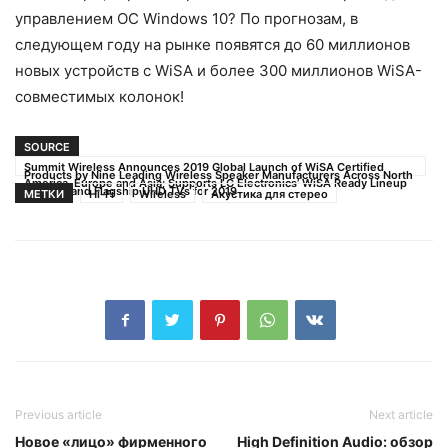
управлением ОС Windows 10? По прогнозам, в
следующем году на рынке появятся до 60 миллионов
новых устройств с WiSA и более 300 миллионов WiSA-
совместимых колонок!
SOURCE
Summit Wireless Announces 2019 Global Launch of WiSA Certified
Products by Nine Leading Wireless Speaker Manufacturers Across North
America, Europe and Asia; Supports LG Electronics’ WiSA Ready Lineup
of OLED and Flagship UHD TVs for 2019
МЕТКИ
Hi-Fi
Wireless
Акустика для стерео
Previous article
Next article
Новое «лицо» фирменного
High Definition Audio: обзор