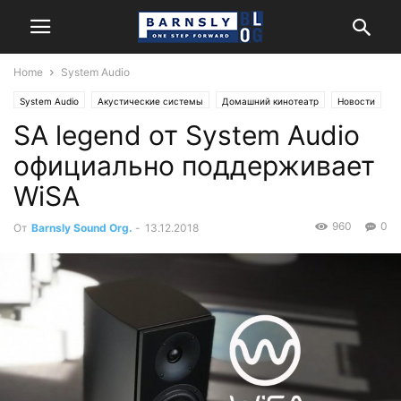
Home
System Audio
System Audio
Акустические системы
Домашний кинотеатр
Новости
SA legend от System Audio
Стерео
официально поддерживает
WiSA
960
0
От
Barnsly Sound Org.
-
13.12.2018