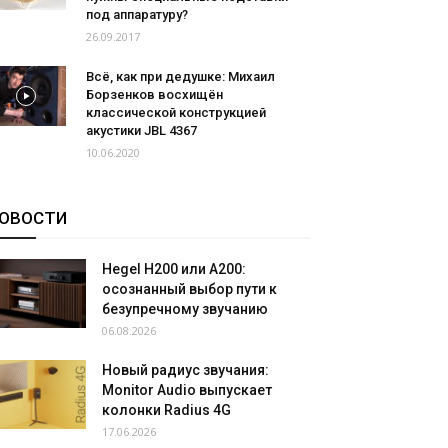
под аппаратуру?
26.09.2017
Всё, как при дедушке: Михаил
Борзенков восхищён
классической конструкцией
акустики JBL 4367
10.06.2020
ОВОСТИ
Hegel H200 или A200:
осознанный выбор пути к
безупречному звучанию
06.08.2026
Новый радиус звучания:
Monitor Audio выпускает
колонки Radius 4G
17.06.2026