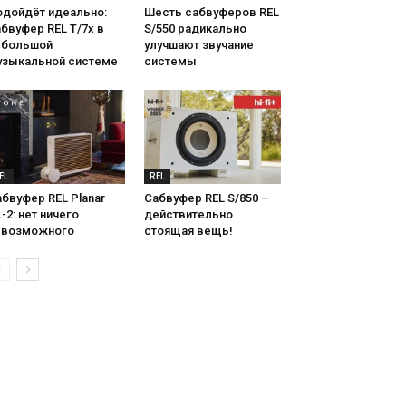
одойдёт идеально:
Шесть сабвуферов REL
бвуфер REL T/7x в
S/550 радикально
ебольшой
улучшают звучание
узыкальной системе
системы
EL
REL
бвуфер REL Planar
Сабвуфер REL S/850 –
-2: нет ничего
действительно
евозможного
стоящая вещь!