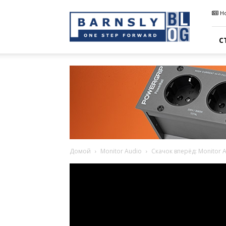
Barnsly
Н
Sound
Blog
С
Домой
Monitor Audio
Скачок вперёд: Monitor Au