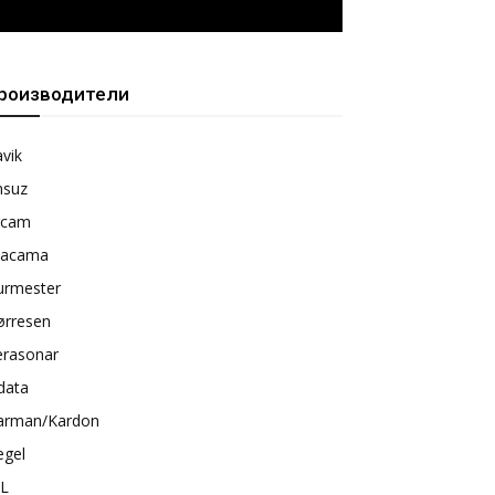
роизводители
vik
nsuz
rcam
tacama
urmester
ørresen
erasonar
data
arman/Kardon
egel
BL