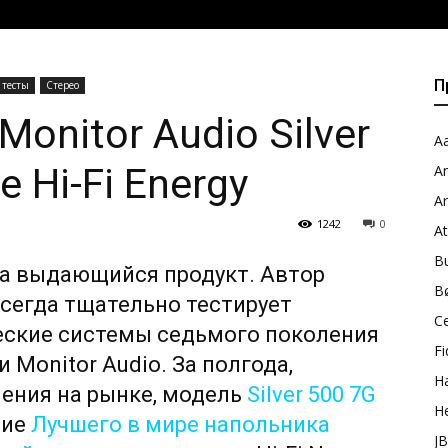
П
 тесты
Стерео
Monitor Audio Silver
Aa
 Hi-Fi Energy
A
A
1242
0
A
B
, а выдающийся продукт. Автор
B
сегда тщательно тестирует
C
еские системы седьмого поколения
Fi
 Monitor Audio. За полгода,
H
ения на рынке, модель
Silver 500 7G
H
ние
Лучшего в мире напольника
J