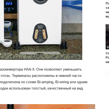
П
са
н
м
R
Са
PL
н
азоинвертора HiVe II. Они позволяют уменьшить
астотах. Терминалы расположены в нижней части
одключена по схеме Bi-amping, Bi-wiring или одним
водки использован толстый, качественный на вид