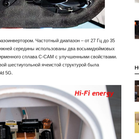
азоинвертором. Частотный диапазон – от 27 Гц до 35
 нижней середины использованы два восьмидюймовых
ирменного сплава С-CAM с улучшенными свойствами.
овой шестиугольной ячеистой структурой была
Н
ld 5G.