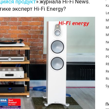
ийся продукт
» журнала Hi-Fi News.
K
тике эксперт Hi-Fi Energy?
L
M
Ma
M
N
N
P
R
Re
R
S
П