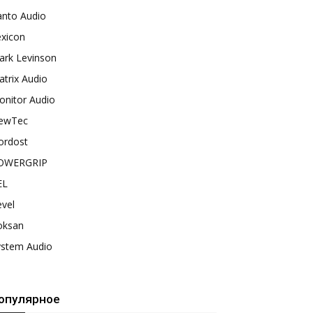
anto Audio
exicon
ark Levinson
trix Audio
onitor Audio
ewTec
ordost
OWERGRIP
EL
vel
oksan
ystem Audio
опулярное