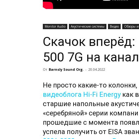
Monitor Audio
Акустические системы
Видео
Обзоры и
Скачок вперёд: 
500 7G на канале
От
Barnsly Sound Org.
-
20.04.2022
Не просто какие-то колонки
видеоблога Hi-Fi Energy
как в
старшие напольные акустич
«серебряной» серии компании
прошедшие с момента появл
успела получить от EISA зва