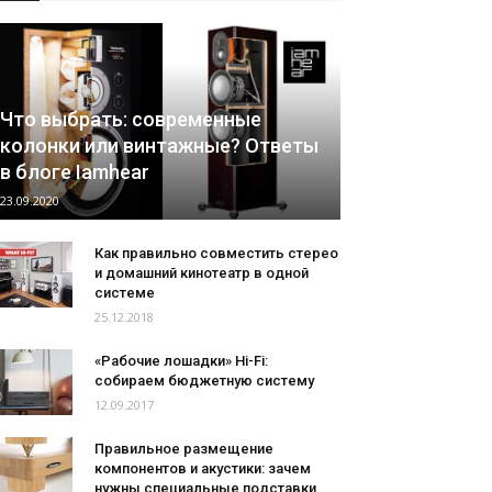
Что выбрать: современные
колонки или винтажные? Ответы
в блоге Iamhear
23.09.2020
Как правильно совместить стерео
и домашний кинотеатр в одной
системе
25.12.2018
«Рабочие лошадки» Hi-Fi:
собираем бюджетную систему
12.09.2017
Правильное размещение
компонентов и акустики: зачем
нужны специальные подставки